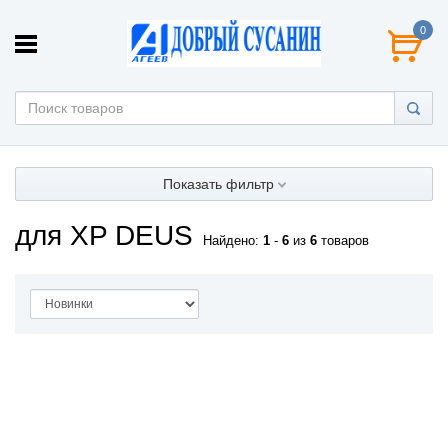
0
Показать фильтр
для XP DEUS
Найдено:
1
-
6
из
6
товаров