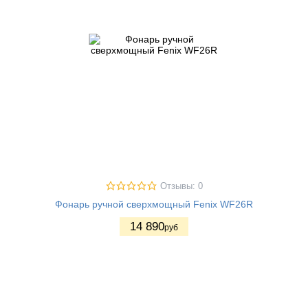
Отзывы: 0
Фонарь ручной сверхмощный Fenix WF26R
14 890
руб