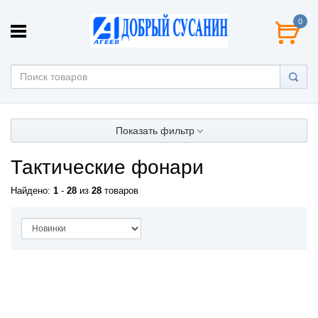
0
Показать фильтр
Тактические фонари
Найдено:
1
-
28
из
28
товаров