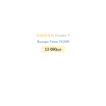
Отзывы: 0
Фонарь Fenix TK26R
13 690
руб