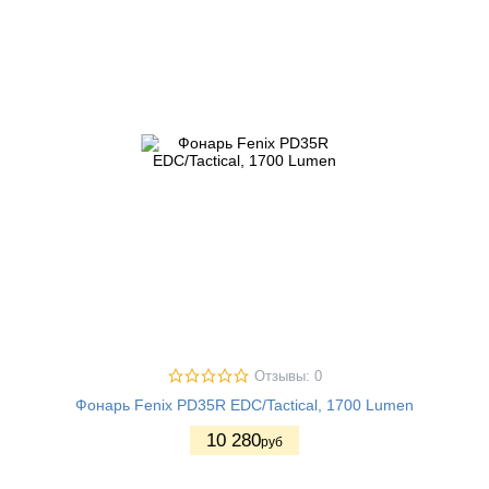
Отзывы: 0
Фонарь Fenix PD35R EDC/Tactical, 1700 Lumen
10 280
руб