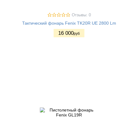
Отзывы: 0
Тактический фонарь Fenix TK20R UE 2800 Lm
16 000
руб