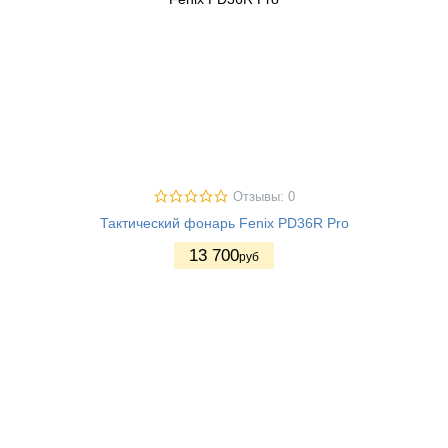
Отзывы: 0
Тактический фонарь Fenix PD36R Pro
13 700
руб