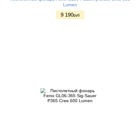
Lumen
9 190
руб