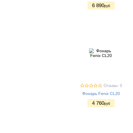
6 890
руб
Отзывы: 0
Фонарь Fenix CL20
4 760
руб