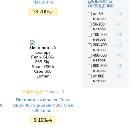
ДАЛЬНОСТЬ
PD36R Pro
ОСВЕЩЕНИЯ
13 700
руб
до 50
(21)
метров
50-100
(16)
метров
100-200
(39)
метров
200-400
(43)
метров
400-600
(16)
метров
600-800
(3)
метров
от 800
(5)
метров
Отзывы: 0
x
Пистолетный фонарь Fenix
00
GL06-365 Sig-Sauer P365 Cree
600 Lumen
9 190
руб