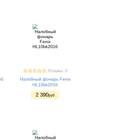
Отзывы: 0
50
Налобный фонарь Fenix
HL10bk2016
2 390
руб