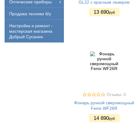
Оптические приборы
GL22 c красным лазером
13 690
руб
Продажа техники б/у
Настройка и ремонт -
мастерская магазина
Добрый Сусанин
Отзывы: 0
Фонарь ручной сверхмощный
Fenix WF26R
14 890
руб