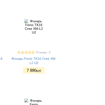
Отзывы: 0
16
Фонарь Fenix TK16 Cree XM-
L2 U2
7 890
руб