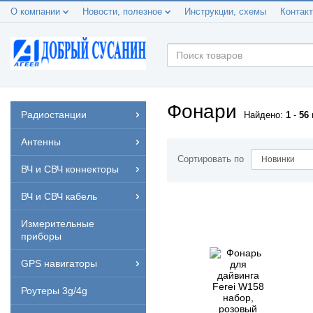
О компании
Новости, полезное
Инструкции, схемы
Контак
Фонари
Радиостанции
Найдено:
1
-
56
Антенны
Сортировать по
ВЧ и СВЧ коннекторы
ВЧ и СВЧ кабель
Измерительные
приборы
GPS навигаторы
Роутеры 3g/4g