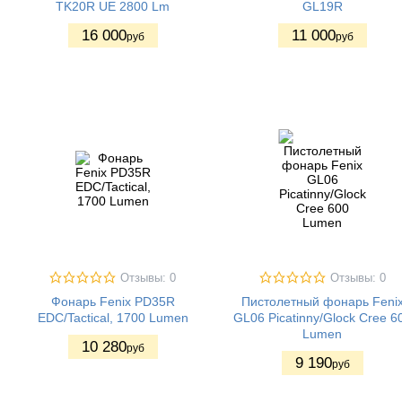
TK20R UE 2800 Lm
GL19R
16 000
11 000
руб
руб
Отзывы: 0
Отзывы: 0
Фонарь Fenix PD35R
Пистолетный фонарь Feni
EDC/Tactical, 1700 Lumen
GL06 Picatinny/Glock Cree 6
Lumen
10 280
руб
9 190
руб