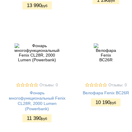
1 290
руб
13 990
руб
Отзывы: 0
Отзывы: 0
Фонарь
Велофара Fenix BC26R
многофункциональный Fenix
10 190
руб
CL28R, 2000 Lumen
(Powerbank)
11 390
руб