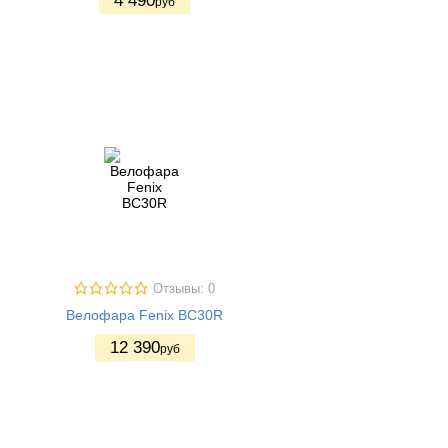
4 490
руб
Отзывы: 0
Велофара Fenix BC30R
12 390
руб