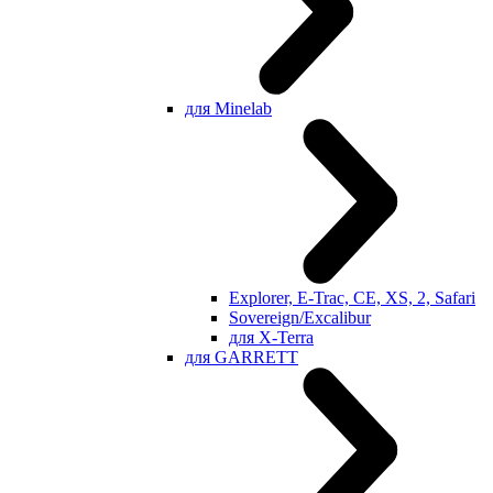
для Minelab
Explorer, E-Trac, CE, XS, 2, Safari
Sovereign/Excalibur
для X-Terra
для GARRETT