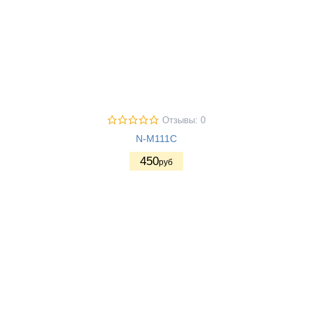
Отзывы: 0
N-M111C
450
руб