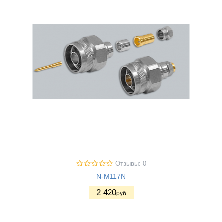
Отзывы: 0
N-M117N
2 420
руб