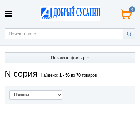
0
Показать фильтр
N серия
Найдено:
1
-
56
из
70
товаров