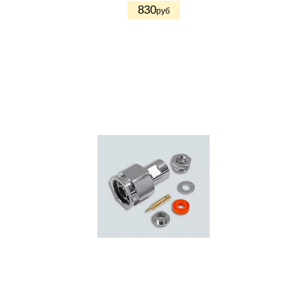
830
руб