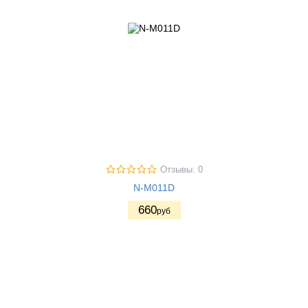
Отзывы: 0
N-M011D
660
руб