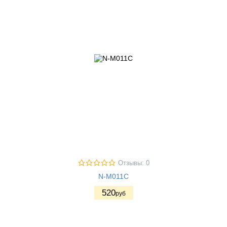
Отзывы: 0
N-M011C
520
руб