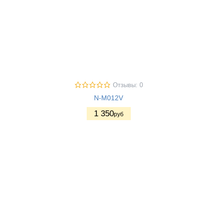
Отзывы: 0
N-M012V
1 350
руб