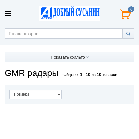
0
Показать фильтр
GMR радары
Найдено:
1
-
10
из
10
товаров