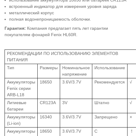
использование аккумулятора 18650 или батареек CR123A
встроенный индикатор для измерения уровня заряда
металлический корпус
полная водонепроницаемость оболочки.
Гарантия:
Компания предлагает пять лет гарантии
покупателям фонарей Fenix HL60R.
РЕКОМЕНДАЦИИ ПО ИСПОЛЬЗОВАНИЮ ЭЛЕМЕНТОВ
ПИТАНИЯ
Тип
Размеры
Номинальное
Использование
напряжение
Аккумуляторы
18650
3.6V/3.7V
Рекомендуется
√
Fenix серии
ARB-L18
Литиевые
CR123A
3V
Штатно
√
батареи
Аккумуляторы
16340
3.6V/3.7V
Запрещено
×
(Li-ion)
Аккумуляторы
18650
3.6V/3.7V
С
！