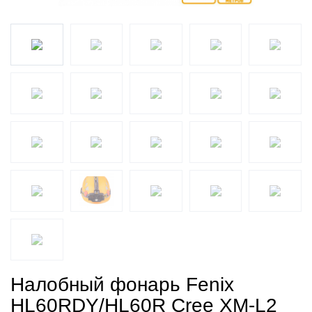
Налобный фонарь Fenix
HL60RDY/HL60R Cree XM-L2