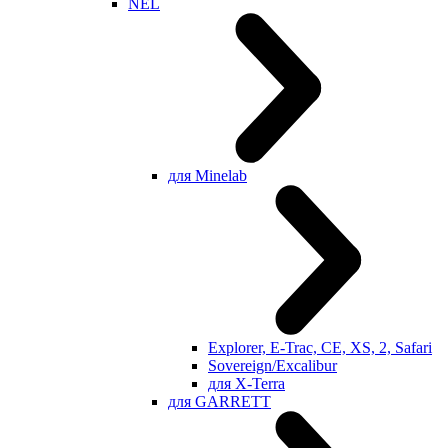
NEL
для Minelab
Explorer, E-Trac, CE, XS, 2, Safari
Sovereign/Excalibur
для X-Terra
для GARRETT