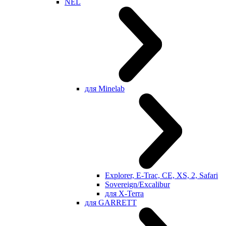
NEL
для Minelab
Explorer, E-Trac, CE, XS, 2, Safari
Sovereign/Excalibur
для X-Terra
для GARRETT