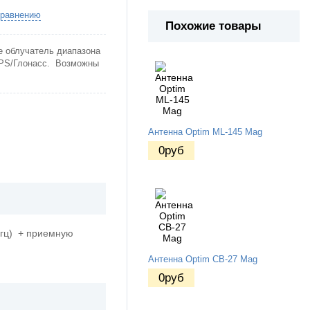
сравнению
Похожие товары
 облучатель диапазона
GPS/Глонасс. Возможны
Антенна Optim ML-145 Mag
0
руб
мгц) + приемную
Антенна Optim CB-27 Mag
0
руб