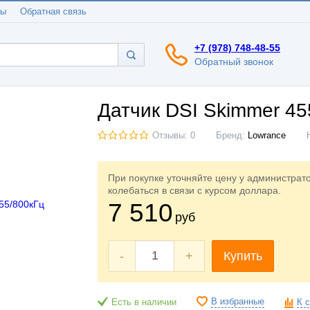
ты
Обратная связь
+7 (978) 748-48-55
Обратный звонок
Датчик DSI Skimmer 45
Отзывы: 0
Бренд:
Lowrance
При покупке уточняйте цену у администрат
колебаться в связи с курсом доллара.
7 510
руб
-
+
Купить
В избранные
Есть в наличии
К 