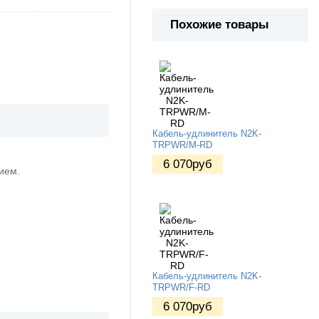
Похожие товары
Кабель-удлинитель N2K-
TRPWR/M-RD
6 070
руб
нием.
Кабель-удлинитель N2K-
TRPWR/F-RD
6 070
руб