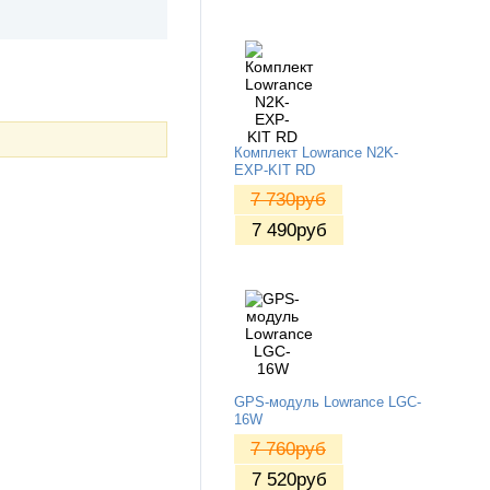
Комплект Lowrance N2K-
EXP-KIT RD
7 730
руб
7 490
руб
GPS-модуль Lowrance LGC-
16W
7 760
руб
7 520
руб