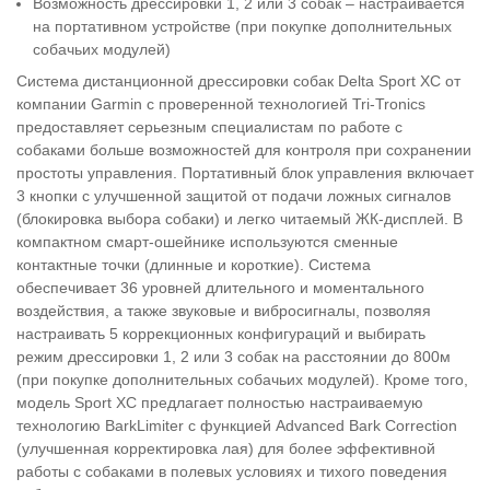
Возможность дрессировки 1, 2 или 3 собак – настраивается
на портативном устройстве (при покупке дополнительных
собачьих модулей)
Система дистанционной дрессировки собак Delta Sport XC от
компании Garmin с проверенной технологией Tri-Tronics
предоставляет серьезным специалистам по работе с
собаками больше возможностей для контроля при сохранении
простоты управления. Портативный блок управления включает
3 кнопки с улучшенной защитой от подачи ложных сигналов
(блокировка выбора собаки) и легко читаемый ЖК-дисплей. В
компактном смарт-ошейнике используются сменные
контактные точки (длинные и короткие). Система
обеспечивает 36 уровней длительного и моментального
воздействия, а также звуковые и вибросигналы, позволяя
настраивать 5 коррекционных конфигураций и выбирать
режим дрессировки 1, 2 или 3 собак на расстоянии до 800м
(при покупке дополнительных собачьих модулей). Кроме того,
модель Sport XC предлагает полностью настраиваемую
технологию BarkLimiter с функцией Advanced Bark Correction
(улучшенная корректировка лая) для более эффективной
работы с собаками в полевых условиях и тихого поведения