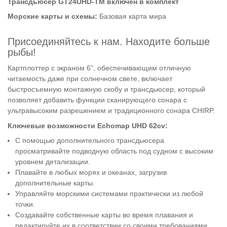
Трансдьюсер GT24UHD-TM включен в комплект
Морские карты и схемы:
Базовая карта мира
Присоединяйтесь к нам. Находите больше
рыбы!
Картплоттер с экраном 6”, обеспечивающим отличную
читаемость даже при солнечном свете, включает
быстросъемную монтажную скобу и трансдьюсер, который
позволяет добавить функции сканирующего сонара с
ультравысоким разрешением и традиционного сонара CHIRP.
Ключевые возможности Echomap UHD 62cv:
С помощью дополнительного трансдьюсера
просматривайте подводную область под судном с высоким
уровнем детализации.
Плавайте в любых морях и океанах, загрузив
дополнительные карты.
Управляйте морскими системами практически из любой
точки.
Создавайте собственные карты во время плавания и
редактируйте их в соответствии со своими требованиями.