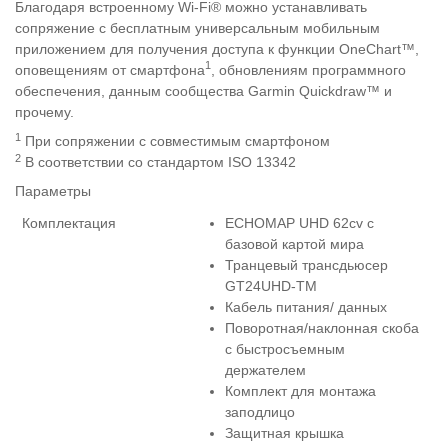
Благодаря встроенному Wi-Fi® можно устанавливать
сопряжение с бесплатным универсальным мобильным
приложением для получения доступа к функции OneChart™,
1
оповещениям от смартфона
, обновлениям программного
обеспечения, данным сообщества Garmin Quickdraw™ и
прочему.
1
При сопряжении с совместимым смартфоном
2
В соответствии со стандартом ISO 13342
Параметры
Комплектация
ECHOMAP UHD 62cv с
базовой картой мира
Транцевый трансдьюсер
GT24UHD-TM
Кабель питания/ данных
Поворотная/наклонная скоба
с быстросъемным
держателем
Комплект для монтажа
заподлицо
Защитная крышка