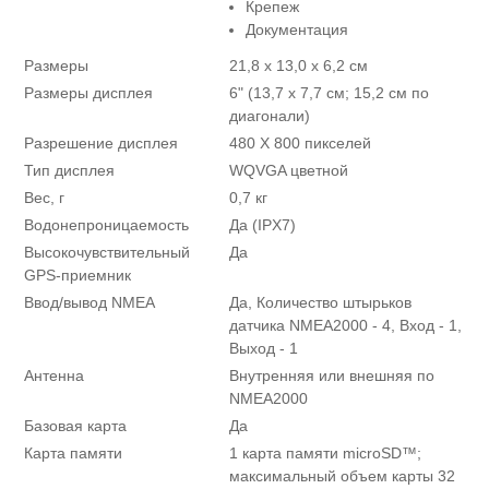
Крепеж
Документация
Размеры
21,8 x 13,0 x 6,2 см
Размеры дисплея
6" (13,7 х 7,7 см; 15,2 см по
диагонали)
Разрешение дисплея
480 X 800 пикселей
Тип дисплея
WQVGA цветной
Вес, г
0,7 кг
Водонепроницаемость
Да (IPX7)
Высокочувствительный
Да
GPS-приемник
Ввод/вывод NMEA
Да, Количество штырьков
датчика NMEA2000 - 4, Вход - 1,
Выход - 1
Антенна
Внутренняя или внешняя по
NMEA2000
Базовая карта
Да
Карта памяти
1 карта памяти microSD™;
максимальный объем карты 32