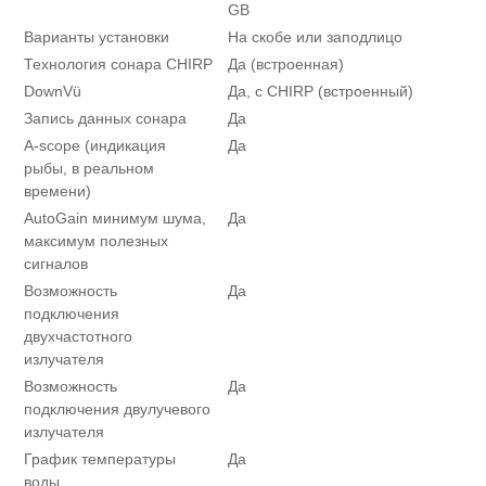
GB
Варианты установки
На скобе или заподлицо
Технология сонара CHIRP
Да (встроенная)
DownVü
Да, с CHIRP (встроенный)
Запись данных сонара
Да
A-scope (индикация
Да
рыбы, в реальном
времени)
AutoGain минимум шума,
Да
максимум полезных
сигналов
Возможность
Да
подключения
двухчастотного
излучателя
Возможность
Да
подключения двулучевого
излучателя
График температуры
Да
воды