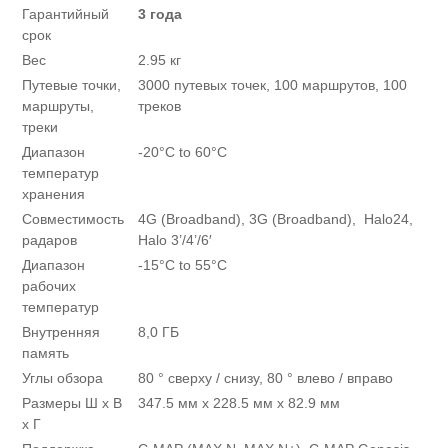
Гарантийный
3 года
срок
Вес
2.95 кг
Путевые точки,
3000 путевых точек, 100 маршрутов, 100
маршруты,
треков
треки
Диапазон
-20°C to 60°C
температур
хранения
Совместимость
4G (Broadband), 3G (Broadband), Halo24,
радаров
Halo 3’/4’/6′
Диапазон
-15°C to 55°C
рабочих
температур
Внутренняя
8,0 ГБ
память
Углы обзора
80 ° сверху / снизу, 80 ° влево / вправо
Размеры Ш х В
347.5 мм х 228.5 мм х 82.9 мм
х Г