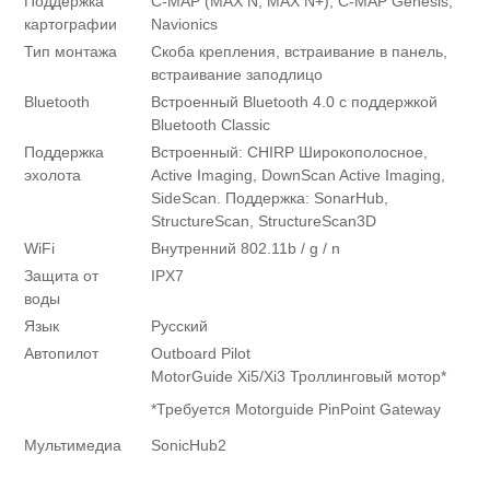
Поддержка
C-MAP (MAX N, MAX N+), C-MAP Genesis,
картографии
Navionics
Тип монтажа
Скоба крепления, встраивание в панель,
встраивание заподлицо
Bluetooth
Встроенный Bluetooth 4.0 с поддержкой
Bluetooth Classic
Поддержка
Встроенный: CHIRP Широкополосное,
эхолота
Active Imaging, DownScan Active Imaging,
SideScan. Поддержка: SonarHub,
StructureScan, StructureScan3D
WiFi
Внутренний 802.11b / g / n
Защита от
IPX7
воды
Язык
Русский
Автопилот
Outboard Pilot
MotorGuide Xi5/Xi3 Троллинговый мотор*
*Требуется Motorguide PinPoint Gateway
Мультимедиа
SonicHub2