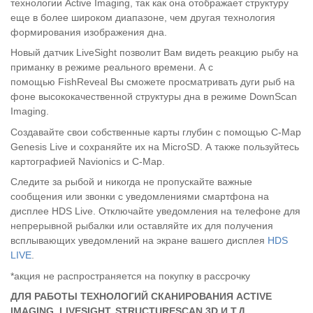
технологии Active Imaging, так как она отображает структуру
еще в более широком диапазоне, чем другая технология
формирования изображения дна.
Новый датчик LiveSight позволит Вам видеть реакцию рыбу на
приманку в режиме реального времени. А с
помощью FishReveal Вы сможете просматривать дуги рыб на
фоне высококачественной структуры дна в режиме DownScan
Imaging.
Создавайте свои собственные карты глубин с помощью С-Map
Genesis Live и сохраняйте их на MicroSD. А также пользуйтесь
картографией Navionics и С-Map.
Следите за рыбой и никогда не пропускайте важные
сообщения или звонки с уведомлениями смартфона на
дисплее HDS Live. Отключайте уведомления на телефоне для
непрерывной рыбалки или оставляйте их для получения
всплывающих уведомлений на экране вашего дисплея
HDS
LIVE
.
*акция не распространяется на покупку в рассрочку
ДЛЯ РАБОТЫ ТЕХНОЛОГИЙ СКАНИРОВАНИЯ ACTIVE
IMAGING, LIVESIGHT, STRUCTURESCAN 3D И Т.Д.