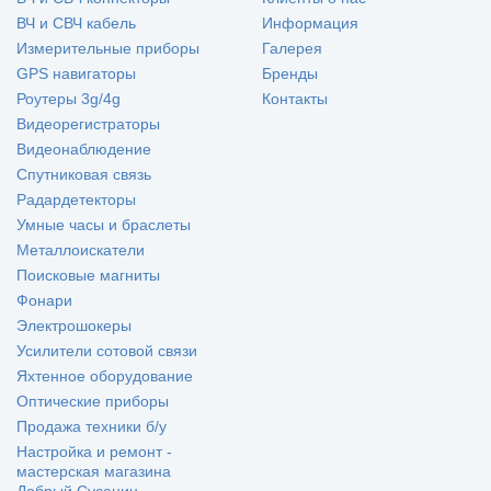
ВЧ и СВЧ кабель
Информация
Измерительные приборы
Галерея
GPS навигаторы
Бренды
Роутеры 3g/4g
Контакты
Видеорегистраторы
Видеонаблюдение
Спутниковая связь
Радардетекторы
Умные часы и браслеты
Металлоискатели
Поисковые магниты
Фонари
Электрошокеры
Усилители сотовой связи
Яхтенное оборудование
Оптические приборы
Продажа техники б/у
Настройка и ремонт -
мастерская магазина
Добрый Сусанин