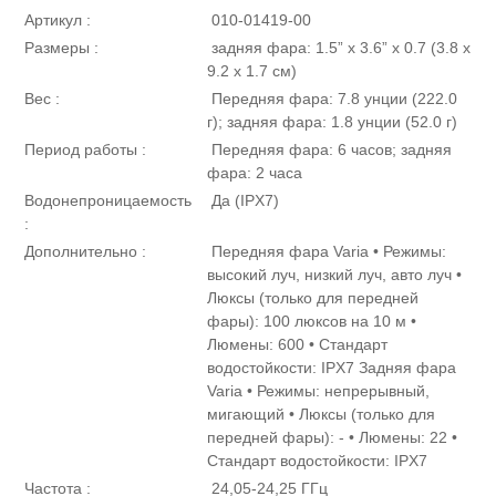
Артикул :
010-01419-00
Размеры :
задняя фара: 1.5” x 3.6” x 0.7 (3.8 x
9.2 x 1.7 см)
Вес :
Передняя фара: 7.8 унции (222.0
г); задняя фара: 1.8 унции (52.0 г)
Период
работы :
Передняя фара: 6 часов; задняя
фара: 2 часа
Водонепроницаемость
Да (IPX7)
:
Дополнительно :
Передняя фара Varia • Режимы:
высокий луч, низкий луч, авто луч •
Люксы (только для передней
фары): 100 люксов на 10 м •
Люмены: 600 • Стандарт
водостойкости: IPX7 Задняя фара
Varia • Режимы: непрерывный,
мигающий • Люксы (только для
передней фары): - • Люмены: 22 •
Стандарт водостойкости: IPX7
Частота :
24,05-24,25 ГГц