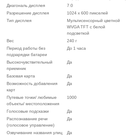
Диагональ дисплея
7.0
Разрешение дисплея
1024 х 600 пикселей
Тип дисплея
Мультисенсорный цветной
WVGA TFT с белой
подсветкой
Вес
240 г
Период работы без
До 1 часа
подзарядки батареи
Высокочувствительный
Да
приемник
Базовая карта
Да
Возможность добавления
Да
карт
Путевые точки/ любимые
1000
объекты/ местоположения
Голосовые подсказки
Да
Распознавание речи
Да
(голосовое управление)
Озвучивание названия улиц
Да