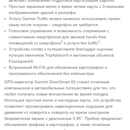
включает обновления подробной картографии Европы.
Простые экранные меню и яркие четкие карты с 3-мерными
изображениями зданий и рельефа.
Услугу Garmin Traffic можно начинать использовать прямо
сразу после покупки – смартфон не требуется.
Голосовое управление и возможность сопряжения с
совместимым смартфоном для звонков hands-free,
1
1
оповещений от смартфона
и услуги live traffic
.
Устройство готово к путешествиям благодаря оценкам
путешественников TripAdvisor® и миллионам объектов
Foursquare®.
Встроенный Wi-Fi® для обновления картографии и
программного обеспечения без компьютера.
GPS-навигатор Garmin DriveSmart 65 станет отличным
компаньоном в автомобильных путешествиях для тех, кто
любит получать новые впечатления во время поездок.
Используя простые меню и наглядные карты, это устройство
позволяет просматривать навигационные подсказки для
движения от поворота к повороту на ярком сенсорном
безрамочном экране с диагональю 6,95”. Прибор предлагает
обновления трафика и картографии, а также полезные