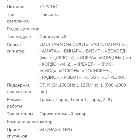
Питание
+12V DC
Тип
Присоска
крепления
Радар-детектор
Тип модуля
Сигнатурный
Список
«MULTARADAR CD/CT», «АВТОПАТРУЛЬ»,
сигнатур
«АМАТА», «БИНАР», «ВИЗИР», «ВОКОРД»
(вкл. «ЦИКЛОП»), «ИСКРА», «КОРДОН» (вкл.
«КОРДОН-М»2), «КРЕЧЕТ», «КРИС»,
«ЛИСД», «ОСКОН», «ПОЛИСКАН»,
«РАДИС», «РОБОТ», «СКАТ», «СТРЕЛКА»
Поддержка
CT, K (24.150GHz ± 125MHz), L (800~1000
диапазонов
nm)
Режимы
Трасса, Город, Город 1, Город 2, IQ
работы
Тип антенны
Горизонтальный рупор
База радаров и камер
Прием
GLONASS, GPS
спутников