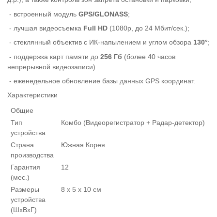
- встроенный модуль
GPS/GLONASS
;
- лучшая видеосъемка
Full HD
(1080p, до 24 Мбит/сек.);
- стеклянный объектив с ИК-напылением и углом обзора
130°
;
- поддержка карт памяти до
256 Гб
(более 40 часов
непрерывной видеозаписи)
- еженедельное обновление базы данных GPS координат.
Характеристики
Общие
Тип
Комбо (Видеорегистратор + Радар-детектор)
устройства
Страна
Южная Корея
производства
Гарантия
12
(мес.)
Размеры
8 x 5 x 10 см
устройства
(ШxВxГ)