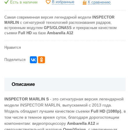
В избранные
Есть в наличии
К сравнению
Самая современная версия легендарной модели
INSPECTOR
MARLIN
с сигнатурной технологией распознавания радаров,
встроенным модулем
GPS/GLONASS
и прекрасным качеством
съемки
Full HD
на базе
Ambarella A12
Нравится
Поделиться
Описание
INSPECTOR MARLIN S
- это сигнатурная версия легендарной
модели INSPECTOR MARLIN, выпускаемой с 2013 года.
Модель обладает лучшим качеством съемки
Full HD (1080p)
, в
том числе в темное время суток, благодаря дорогостоящим
компонентам: видеопроцессору
Ambarella A12
и
светочувствительной матрице
OmniVision
, с увеличенным