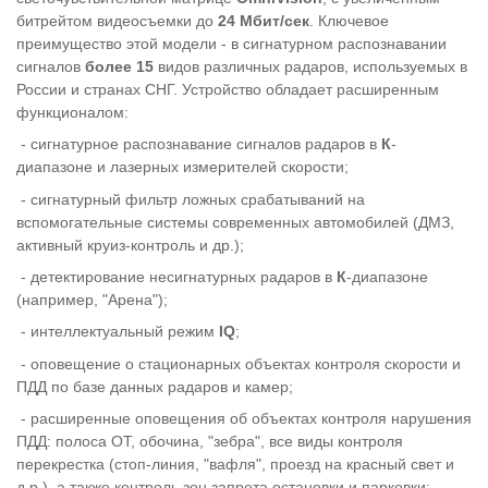
битрейтом видеосъемки до
24 Мбит/сек
. Ключевое
преимущество этой модели - в сигнатурном распознавании
сигналов
более 15
видов различных радаров, используемых в
России и странах СНГ. Устройство обладает расширенным
функционалом:
- сигнатурное распознавание сигналов радаров в
К
-
диапазоне и лазерных измерителей скорости;
- сигнатурный фильтр ложных срабатываний на
вспомогательные системы современных автомобилей (ДМЗ,
активный круиз-контроль и др.);
- детектирование несигнатурных радаров в
К
-диапазоне
(например, "Арена");
- интеллектуальный режим
IQ
;
- оповещение о стационарных объектах контроля скорости и
ПДД по базе данных радаров и камер;
- расширенные оповещения об объектах контроля нарушения
ПДД: полоса ОТ, обочина, "зебра", все виды контроля
перекрестка (стоп-линия, "вафля", проезд на красный свет и
д.р.), а также контроль зон запрета остановки и парковки;