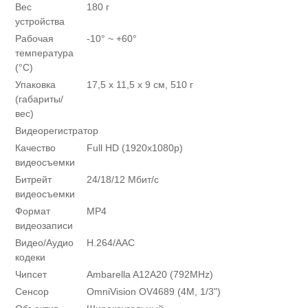
Вес
180 г
устройства
Рабочая
-10° ~ +60°
температура
(°C)
Упаковка
17,5 х 11,5 х 9 см, 510 г
(габариты/
вес)
Видеорегистратор
Качество
Full HD (1920x1080p)
видеосъемки
Битрейт
24/18/12 Мбит/с
видеосъемки
Формат
MP4
видеозаписи
Видео/Аудио
H.264/AAC
кодеки
Чипсет
Ambarella A12A20 (792MHz)
Сенсор
OmniVision OV4689 (4M, 1/3")