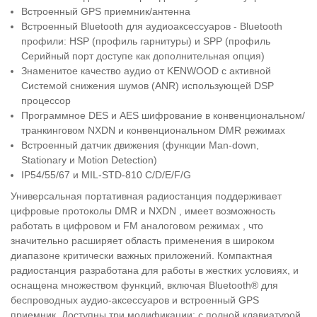
Встроенный GPS приемник/антенна
Встроенный Bluetooth для аудиоаксессуаров - Bluetooth
профили: HSP (профиль гарнитуры) и SPP (профиль
Серийный порт доступе как дополнительная опция)
Знаменитое качество аудио от KENWOOD с активной
Системой снижения шумов (ANR) использующей DSP
процессор
Программное DES и AES шифрование в конвенциональном/
транкинговом NXDN и конвенциональном DMR режимах
Встроенный датчик движения (функции Man-down,
Stationary и Motion Detection)
IP54/55/67 и MIL-STD-810 C/D/E/F/G
Универсальная портативная радиостанция поддерживает
цифровые протоколы DMR и NXDN , имеет возможность
работать в цифровом и FM аналоговом режимах , что
значительно расширяет область применения в широком
диапазоне критически важных приложений. Компактная
радиостанция разработана для работы в жестких условиях, и
оснащена множеством функций, включая Bluetooth® для
беспроводных аудио-аксессуаров и встроенный GPS
приемник. Доступны три модификации: с полной клавиатурой