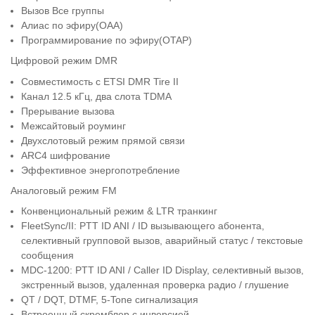
Вызов Все группы
Алиас по эфиру(OAA)
Программирование по эфиру(OTAP)
Цифровой режим DMR
Совместимость с ETSI DMR Tire II
Канал 12.5 кГц, два слота TDMA
Прерывание вызова
Межсайтовый роуминг
Двухслотовый режим прямой связи
ARC4 шифрование
Эффективное энергопотребление
Аналоговый режим FM
Конвенциональный режим & LTR транкинг
FleetSync/II: PTT ID ANI / ID вызывающего абонента,
селективный групповой вызов, аварийный статус / текстовые
сообщения
MDC-1200: PTT ID ANI / Caller ID Display, селективный вызов,
экстренный вызов, удаленная проверка радио / глушение
QT / DQT, DTMF, 5-Tone сигнализация
Встроенный скремблер с инверсией