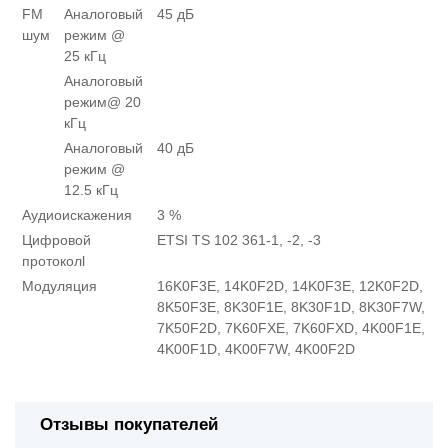
FM
Аналоговый
45 дБ
шум
режим @
25 кГц
Аналоговый
режим@ 20
кГц
Аналоговый
40 дБ
режим @
12.5 кГц
Аудиоискажения
3 %
Цифровой
ETSI TS 102 361-1, -2, -3
протоколl
Модуляция
16K0F3E, 14K0F2D, 14K0F3E, 12K0F2D,
8K50F3E, 8K30F1E, 8K30F1D, 8K30F7W,
7K50F2D, 7K60FXE, 7K60FXD, 4K00F1E,
4K00F1D, 4K00F7W, 4K00F2D
Отзывы покупателей