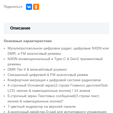
Поделиться
Описание
Основные характеристики
Мультипротокольное цифровое радио: цифровые NXDN или
DMR, и FM аналоговый режимы
NXDN конвенциональный и Type-C & Gen2 транкинговый
режимы
DMR Tier II & межсайтовый роуминг
Смешанный цифровой & FM аналоговый режим
Комфортная миграция к цифровой системе радиосвязи
4-строчный Основной экран(2 строки Главного дисплея/Sub-
LCD, иконки & навигационные кнопки) / 14 знаков
5-строчный экран Текстовых сообщений(3 строки текст,
иконки & навигационные кнопки)*
7-цветный индикатор на верхней панели
4-кнопочный джойстик D-pad для интуитивного управления