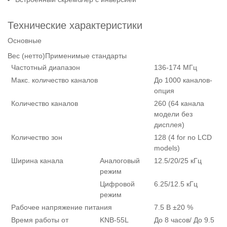
Технические характеристики
Основные
Вес (нетто)Применимые стандарты
Частотный диапазон
136-174 МГц
Макс. количество каналов
До 1000 каналов-
опция
Количество каналов
260 (64 канала
модели без
дисплея)
Количество зон
128 (4 for no LCD
models)
Ширина канала
Аналоговый
12.5/20/25 кГц
режим
Цифровой
6.25/12.5 кГц
режим
Рабочее напряжение питания
7.5 В ±20 %
Время работы от
KNB-55L
До 8 часов/ До 9.5