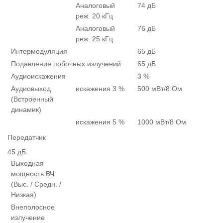
Аналоговый
74 дБ
реж. 20 кГц
Аналоговый
76 дБ
реж. 25 кГц
Интермодуляция
65 дБ
Подавление побочных излучений
65 дБ
Аудиоискажения
3 %
Аудиовыход
искажения 3 %
500 мВт/8 Ом
(Встроенный
динамик)
искажения 5 %
1000 мВт/8 Ом
Передатчик
45 дБ
Выходная
мощность ВЧ
(Выс. / Средн. /
Низкая)
Внеполосное
излучение