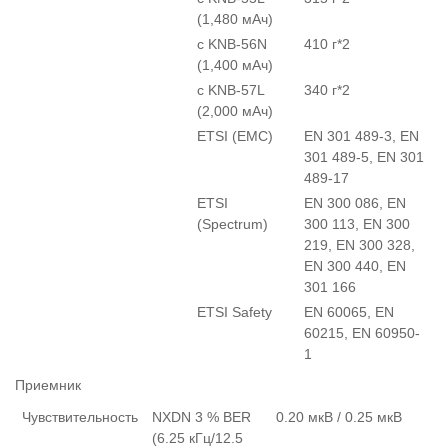
(1,480 мАч)
с KNB-56N
410 г*2
(1,400 мАч)
с KNB-57L
340 г*2
(2,000 мАч)
ETSI (EMC)
EN 301 489-3, EN
301 489-5, EN 301
489-17
ETSI
EN 300 086, EN
(Spectrum)
300 113, EN 300
219, EN 300 328,
EN 300 440, EN
301 166
ETSI Safety
EN 60065, EN
60215, EN 60950-
1
Приемник
Чувствительность
NXDN 3 % BER
0.20 мкВ / 0.25 мкВ
(6.25 кГц/12.5