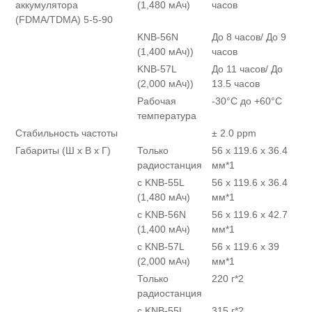
аккумулятора
(1,480 мАч)
часов
(FDMA/TDMA) 5-5-90
KNB-56N
До 8 часов/ До 9
(1,400 мАч))
часов
KNB-57L
До 11 часов/ До
(2,000 мАч))
13.5 часов
Рабочая
-30°C до +60°C
температура
Стабильность частоты
± 2.0 ppm
Габариты (Ш x В x Г)
Только
56 x 119.6 x 36.4
радиостанция
мм*1
с KNB-55L
56 x 119.6 x 36.4
(1,480 мАч)
мм*1
с KNB-56N
56 x 119.6 x 42.7
(1,400 мАч)
мм*1
с KNB-57L
56 x 119.6 x 39
(2,000 мАч)
мм*1
Только
220 г*2
радиостанция
с KNB-55L
315 г*2