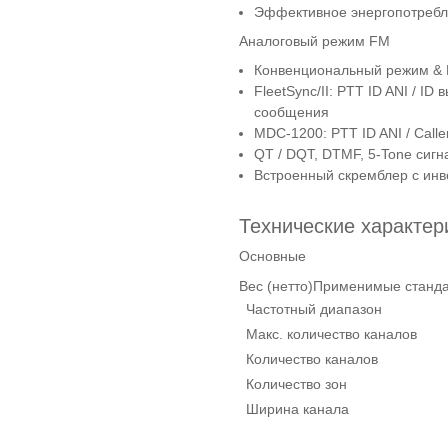
Эффективное энергопотреб
Аналоговый режим FM
Конвенциональный режим & 
FleetSync/II: PTT ID ANI / I
сообщения
MDC-1200: PTT ID ANI / Calle
QT / DQT, DTMF, 5-Tone сиг
Встроенный скремблер с ин
Технические характер
Основные
Вес (нетто)Применимые станд
Частотный диапазон
Макс. количество каналов
Количество каналов
Количество зон
Ширина канала