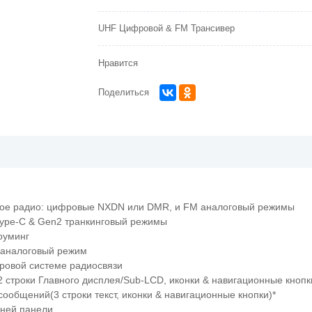
UHF Цифровой & FM Трансивер
Нравится
Поделиться
ое радио: цифровые NXDN или DMR, и FM аналоговый режимы
ype-C & Gen2 транкинговый режимы
оуминг
аналоговый режим
ровой системе радиосвязи
 строки Главного дисплея/Sub-LCD, иконки & навигационные кнопки
сообщений(3 строки текст, иконки & навигационные кнопки)*
хней панели