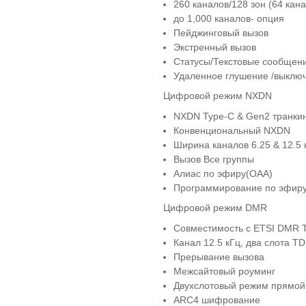
260 каналов/128 зон (64 кан
до 1,000 каналов- опция
Пейджинговый вызов
Экстренный вызов
Статусы/Текстовые сообщен
Удаленное глушение /выключ
Цифровой режим NXDN
NXDN Type-C & Gen2 транки
Конвенциональный NXDN
Ширина каналов 6.25 & 12.5 
Вызов Все группы
Алиас по эфиру(OAA)
Программирование по эфир
Цифровой режим DMR
Совместимость с ETSI DMR Ti
Канал 12.5 кГц, два слота T
Прерывание вызова
Межсайтовый роуминг
Двухслотовый режим прямой
ARC4 шифрование