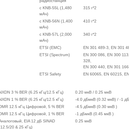
радиостанция
с KNB-55L (1,480
315 г*2
мАч)
с KNB-56N (1,400
410 г*2
мАч)
с KNB-57L (2,000
340 г*2
мАч)
ETSI (EMC)
EN 301 489-3, EN 301 4
ETSI (Spectrum)
EN 300 086, EN 300 113
328,
EN 300 440, EN 301 166
ETSI Safety
EN 60065, EN 60215, E
NXDN 3 % BER (6.25 кГц/12.5 кГц)
0.20 мкВ / 0.25 мкВ
NXDN 1 % BER (6.25 кГц/12.5 кГц)
-4.0 дБмкВ (0.32 мкВ) / -1 д
DMR 12.5 кГц Цифровой, 5 % BER
-4.5 дБмкВ (0.30 мкВ )
DMR 12.5 кГц Цифровой, 1 % BER
-1 дБмкВ (0.45 мкВ )
Аналоговый, EIA 12 дБ SINAD
0.25 мкВ
(12.5/20 & 25 кГц)