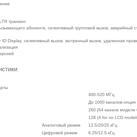
ление
LTR транкинг
D вызывающего абонента, селективный групповой вызов, аварийный ст
r ID Display, селективный вызов, экстренный вызов, удаленная про
нализация
версией
истики
арты
400-520 МГц
До 1000 каналов-опция
260 (64 канала модели 
128 (4 for no LCD model
Аналоговый режим
12.5/20/25 кГц
Цифровой режим
6.25/12.5 кГц