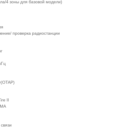
ала/4 зоны для базовой модели)
ия
ение/ проверка радиостанции
нг
кГц
у(OTAP)
re II
DMA
 связи