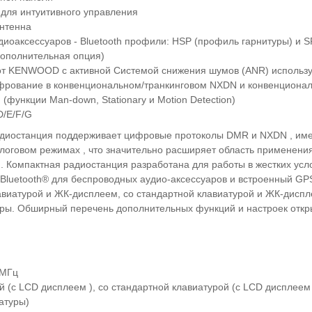
 для интуитивного управления
нтенна
удиоаксессуаров - Bluetooth профили: HSP (профиль гарнитуры) и 
дополнительная опция)
 от KENWOOD с активной Системой снижения шумов (ANR) исполь
рование в конвенциональном/транкинговом NXDN и конвенцион
(функции Man-down, Stationary и Motion Detection)
D/E/F/G
адиостанция поддерживает цифровые протоколы DMR и NXDN , име
логовом режимах , что значительно расширяет область применени
. Компактная радиостанция разработана для работы в жестких усл
Bluetooth® для беспроводных аудио-аксессуаров и встроенный GP
авиатурой и ЖК-дисплеем, со стандартной клавиатурой и ЖК-диспл
уры. Обширный перечень дополнительных функций и настроек откр
 МГц
 (с LCD дисплеем ), со стандартной клавиатурой (с LCD дисплеем 
атуры)