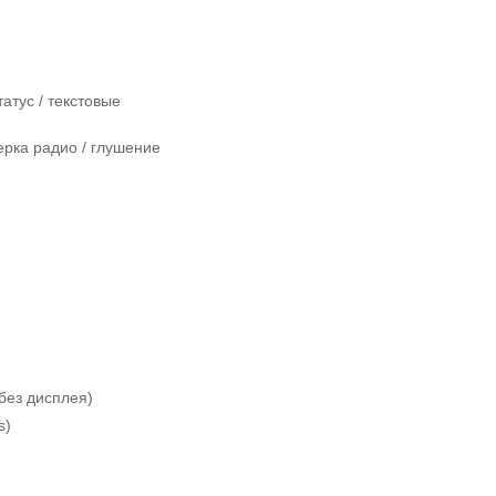
атус / текстовые
верка радио / глушение
без дисплея)
s)