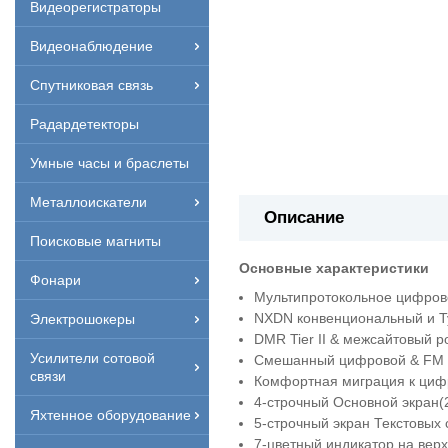
Видеорегистраторы
Видеонаблюдение
Спутниковая связь
Радардетекторы
Умные часы и браслеты
Металлоискатели
Описание
Поисковые магниты
Основные характеристики
Фонари
Мультипротокольное цифров
NXDN конвенциональный и T
Электрошокеры
DMR Tier II & межсайтовый р
Усилители сотовой
Смешанный цифровой & FM 
связи
Комфортная миграция к циф
4-строчный Основной экран(2
Яхтенное оборудование
5-строчный экран Текстовых 
7-цветный индикатор на вер