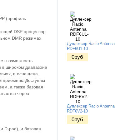
SPP (профиль
зующей DSP процессор
альном DMR режимах
Дуплексер Racio Antenna
RDF6U1-10
0
руб
ет возможность
я в широком диапазоне
овиях, и оснащена
S приемник. Доступны
еем, а также базовая
ывается через
Дуплексер Racio Antenna
RDF6V2-10
0
руб
и D-pad), и базовая