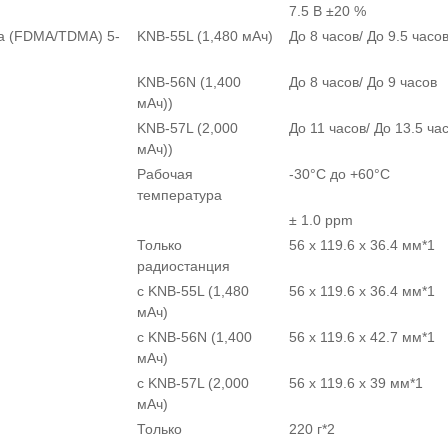
7.5 В ±20 %
ра (FDMA/TDMA) 5-
KNB-55L (1,480 мАч)
До 8 часов/ До 9.5 часо
KNB-56N (1,400
До 8 часов/ До 9 часов
мАч))
KNB-57L (2,000
До 11 часов/ До 13.5 ча
мАч))
Рабочая
-30°C до +60°C
температура
± 1.0 ppm
Только
56 x 119.6 x 36.4 мм*1
радиостанция
с KNB-55L (1,480
56 x 119.6 x 36.4 мм*1
мАч)
с KNB-56N (1,400
56 x 119.6 x 42.7 мм*1
мАч)
с KNB-57L (2,000
56 x 119.6 x 39 мм*1
мАч)
Только
220 г*2