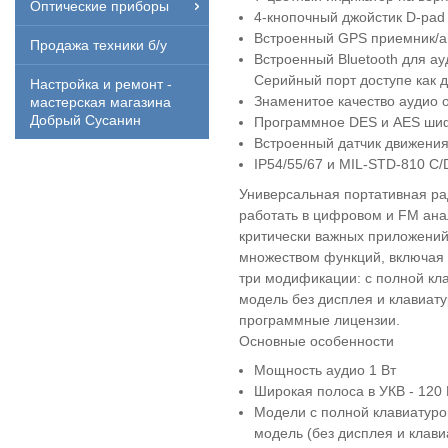
Оптические приборы
4-кнопочный джойстик D-pad
Встроенный GPS приемник/а
Продажа техники б/у
Встроенный Bluetooth для а
Серийный порт доступе как 
Настройка и ремонт -
Знаменитое качество аудио
мастерская магазина
Добрый Сусанин
Программное DES и AES шиф
Встроенный датчик движения 
IP54/55/67 и MIL-STD-810 C/
Универсальная портативная р
работать в цифровом и FM ана
критически важных приложений
множеством функций, включая 
три модификации: с полной кл
модель без дисплея и клавиат
программные лицензии.
Основные особенности
Мощность аудио 1 Вт
Широкая полоса в УКВ - 120
Модели с полной клавиатурой
модель (без дисплея и клави