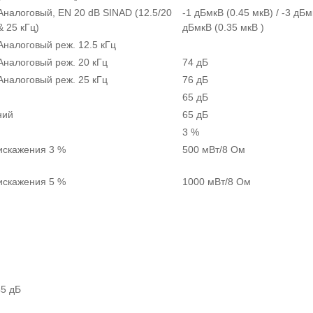
Аналоговый, EN 20 dB SINAD (12.5/20
-1 дБмкВ (0.45 мкВ) / -3 дБм
& 25 кГц)
дБмкВ (0.35 мкВ )
Аналоговый реж. 12.5 кГц
Аналоговый реж. 20 кГц
74 дБ
Аналоговый реж. 25 кГц
76 дБ
65 дБ
ний
65 дБ
3 %
искажения 3 %
500 мВт/8 Ом
искажения 5 %
1000 мВт/8 Ом
45 дБ