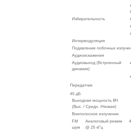
Избирательность
Интермодуляция
Подавление побочных излуче
Аудиоискажения
Аудиовыход (Встроенный
динамик)
Передатчик
45 дБ
Выходная мощность ВЧ
(Выс. / Средн. /Низкая)
Внеполосное излучение
FM
Аналоговый режим
шум
@ 25 кГц