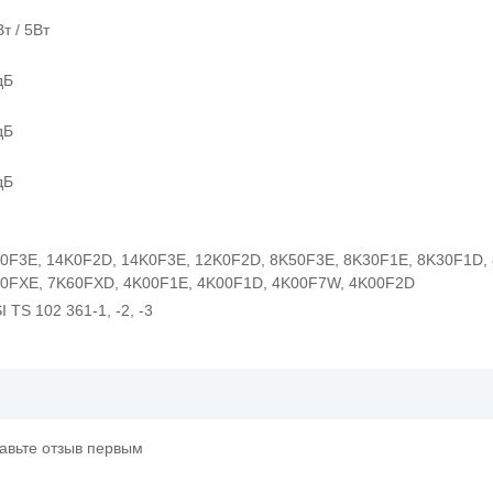
Вт / 5Вт
дБ
дБ
дБ
0F3E, 14K0F2D, 14K0F3E, 12K0F2D, 8K50F3E, 8K30F1E, 8K30F1D,
0FXE, 7K60FXD, 4K00F1E, 4K00F1D, 4K00F7W, 4K00F2D
I TS 102 361-1, -2, -3
тавьте отзыв первым