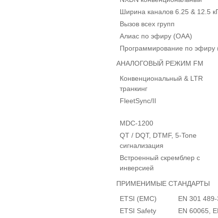
Ширина каналов 6.25 & 12.5 к
Вызов всех групп
Алиас по эфиру (OAA)
Программирование по эфиру 
АНАЛОГОВЫЙ РЕЖИМ FM
Конвенциональный & LTR
транкинг
FleetSync/II
MDC-1200
QT / DQT, DTMF, 5-Tone
сигнализация
Встроенный скремблер с
инверсией
ПРИМЕНИМЫЕ СТАНДАРТЫ
ETSI (EMC)
EN 301 489-
ETSI Safety
EN 60065, E