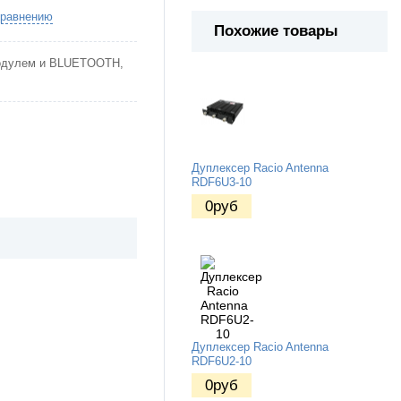
сравнению
Похожие товары
одулем и BLUETOOTH,
Дуплексер Racio Antenna
RDF6U3-10
0
руб
Дуплексер Racio Antenna
RDF6U2-10
0
руб