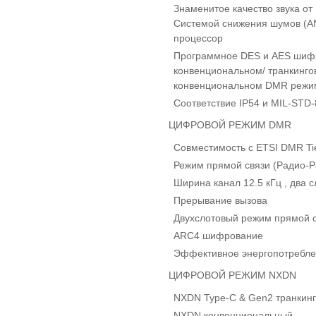
Знаменитое качество звука о
Системой снижения шумов (A
процессор
Программное DES и AES шиф
конвенциональном/ транкинг
конвенциональном DMR режи
Соответствие IP54 и MIL-STD-
ЦИФРОВОЙ РЕЖИМ DMR
Совместимость с ETSI DMR Tie
Режим прямой связи (Радио-Р
Ширина канал 12.5 кГц , два 
Прерывание вызова
Двухслотовый режим прямой 
ARC4 шифрование
Эффективное энергопотребл
ЦИФРОВОЙ РЕЖИМ NXDN
NXDN Type-C & Gen2 транкинг
NXDN конвенциональный