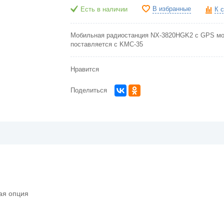
В избранные
Есть в наличии
К 
Мобильная радиостанция NX-3820HGK2 с GPS м
поставляется с KMC-35
Нравится
Поделиться
ая опция