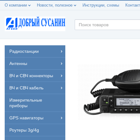
О компании
Новости, полезное
Инструкции, схемы
Контак
Радиостанции
Антенны
ВЧ и СВЧ коннекторы
ВЧ и СВЧ кабель
Измерительные
приборы
GPS навигаторы
Роутеры 3g/4g