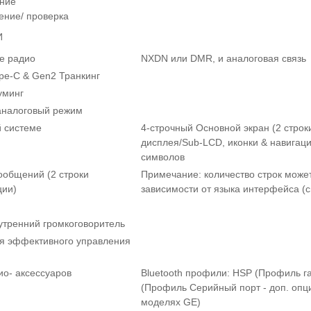
ение
ение/ проверка
И
е радио
NXDN или DMR, и аналоговая связь
pe-C & Gen2 Транкинг
уминг
налоговый режим
й системе
4-строчный Основной экран (2 строк
дисплея/Sub-LCD, иконки & навигаци
символов
ообщений (2 строки
Примечание: количество строк может
ции)
зависимости от языка интерфейса (
утренний громкоговоритель
я эффективного управления
ио- аксессуаров
Bluetooth профили: HSP (Профиль г
(Профиль Серийный порт - доп. опци
моделях GЕ)