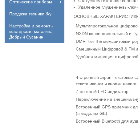
Статусное/Текстовое сообщ
Оптические приборы
Удаленное глушение/выключ
Продажа техники б/у
ОСНОВНЫЕ ХАРАКТЕРИСТИК
Мультипротокольное цифрово
Настройка и ремонт -
мастерская магазина
NXDN конвенциональный и Ty
Добрый Сусанин
DMR Tier II & межсайтовый ро
Смешанный Цифровой & FM а
Удобная миграция к цифрово
4-строчный экран Текстовых с
текста,иконки и кнопки навига
7-цветный LED индикатор
Переключение на внешний/вн
Встроенный GPS приемник дл
(в моделях GE)
Встроенный Bluetooth для ауд