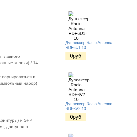
Дуплексер Racio Antenna
RDF6U1-10
0
руб
и главного
онные кнопки) / 14
 варьироваться в
символьный набор)
Дуплексер Racio Antenna
RDF6V2-10
0
руб
арнитуры) и SPP
я, доступна в