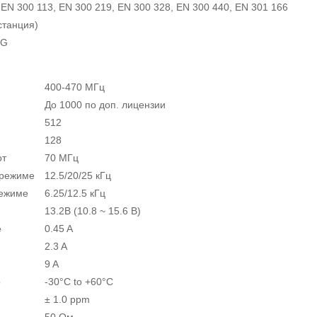
 EN 300 113, EN 300 219, EN 300 328, EN 300 440, EN 301 166
станция)
/G
400-470 МГц
До 1000 по доп. лицензии
512
128
от
70 МГц
 режиме
12.5/20/25 кГц
режиме
6.25/12.5 кГц
13.2В (10.8 ~ 15.6 В)
е
0.45 A
2.3 A
9 A
р
-30°C to +60°C
± 1.0 ppm
50 Ом