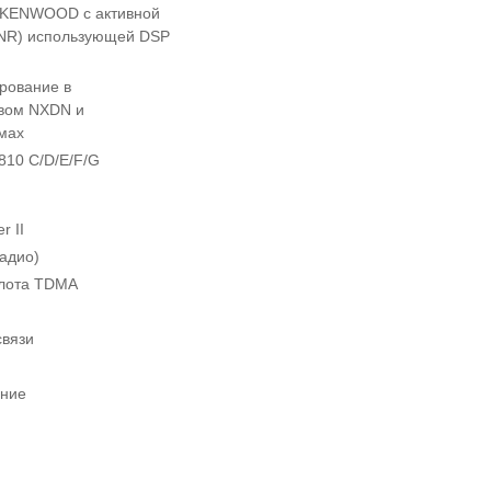
т KENWOOD с активной
NR) использующей DSP
рование в
овом NXDN и
мах
810 C/D/E/F/G
r II
адио)
слота TDMA
связи
ение