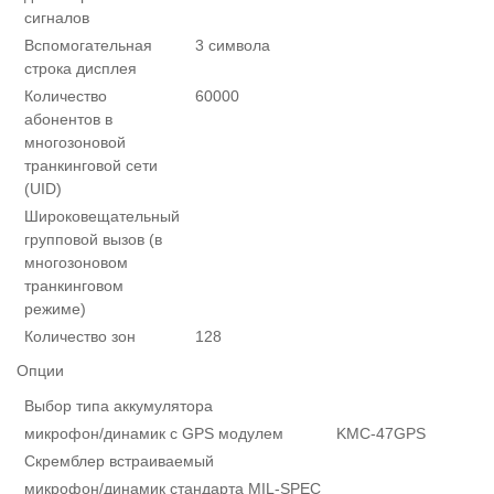
сигналов
Вспомогательная
3 символа
строка дисплея
Количество
60000
абонентов в
многозоновой
транкинговой сети
(UID)
Широковещательный
групповой вызов (в
многозоновом
транкинговом
режиме)
Количество зон
128
Опции
Выбор типа аккумулятора
микрофон/динамик с GPS модулем
KMC-47GPS
Скремблер встраиваемый
микрофон/динамик стандарта MIL-SPEC