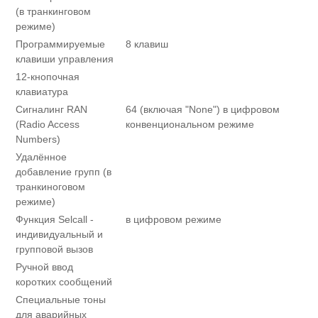
(в транкинговом
режиме)
Программируемые
8 клавиш
клавиши управления
12-кнопочная
клавиатура
Сигналинг RAN
64 (включая "None") в цифровом
(Radio Access
конвенциональном режиме
Numbers)
Удалённое
добавление групп (в
транкиноговом
режиме)
Функция Selcall -
в цифровом режиме
индивидуальный и
групповой вызов
Ручной ввод
коротких сообщений
Специальные тоны
для аварийных