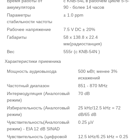
Время работы от
с KNB-54L в рабочем цикле 5-5-
аккумулятора
90 - более 14 часов
Параметры
± 1.0 ppm
стабильности частоты
Рабочее напряжение
7.5 V DC ± 20%
Габариты
58 x 138.8 x 22.4
мм(радиостанция)
Вес
555г (с KNB-54N )
Характеристики приемника
Мощность аудиовыхода
500 мВт, менее 3%
искажений
Частотный диапазон
851 - 870 MHz
Интермодуляция (Аналоговый
70 dB
режим)
Избирательность (Аналоговый
25 kHz/12.5 kHz = 72
режим)
dB/65 dB
Чувствительность(Аналоговый
0.25 µV
режим) - EIA 12 dB SINAD
Чувствительность (цифровой
12.5 kHz/6.25 kHz = 0.25