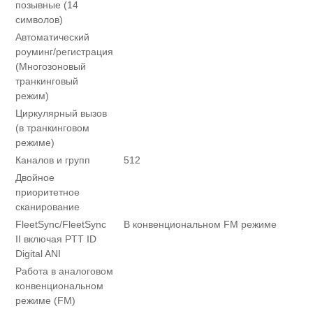
позывные (14
символов)
Автоматический
роуминг/регистрация
(Многозоновый
транкинговый
режим)
Циркулярный вызов
(в транкинговом
режиме)
Каналов и групп
512
Двойное
приоритетное
сканирование
FleetSync/FleetSync
В конвенциональном FM режиме
II включая PTT ID
Digital ANI
Работа в аналоговом
конвенциональном
режиме (FM)