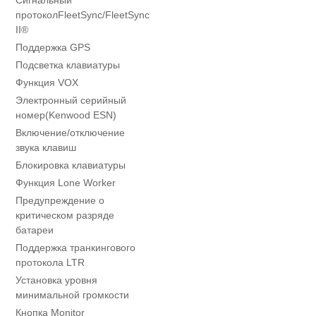
протоколFleetSync/FleetSync
II®
Поддержка GPS
Подсветка клавиатуры
Функция VOX
Электронный серийный
номер(Kenwood ESN)
Включение/отключение
звука клавиш
Блокировка клавиатуры
Функция Lone Worker
Предупреждение о
критическом разряде
батареи
Поддержка транкингового
протокола LTR
Установка уровня
минимальной громкости
Кнопка Monitor