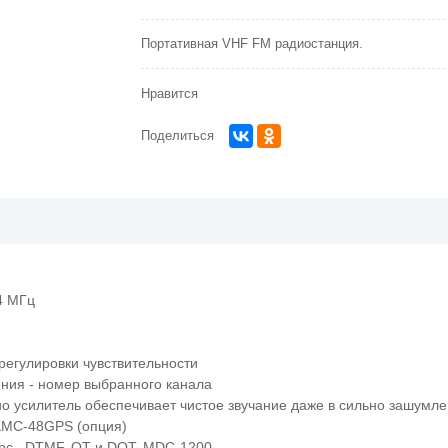
Портативная VHF FM радиостанция.
Нравится
Поделиться
4 МГц
регулировки чувствительности
ния - номер выбранного канала
о усилитель обеспечивает чистое звучание даже в сильно зашумле
KMC-48GPS (опция)
nc , DTMF, QT и DQT, MDC-1200.