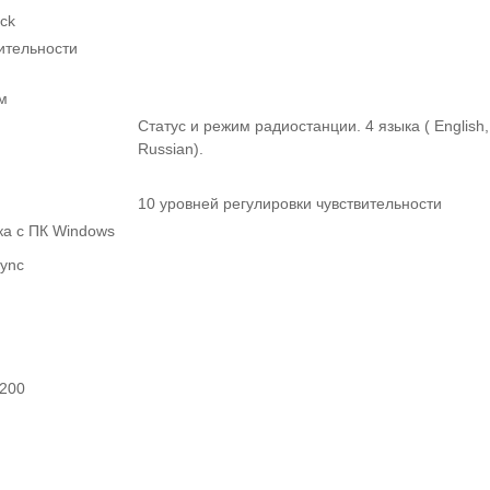
ck
ительности
м
Статус и режим радиостанции. 4 языка ( English,
Russian).
10 уровней регулировки чувствительности
ка с ПК Windows
Sync
200