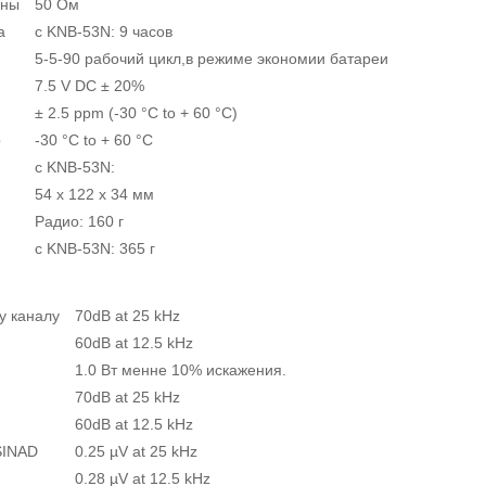
нны
50 Ом
а
с KNB-53N: 9 часов
5-5-90 рабочий цикл,в режиме экономии батареи
7.5 V DC ± 20%
± 2.5 ppm (-30 °C to + 60 °C)
р
-30 °C to + 60 °C
с KNB-53N:
54 x 122 x 34 мм
Радио: 160 г
с KNB-53N: 365 г
у каналу
70dB at 25 kHz
60dB at 12.5 kHz
1.0 Вт менне 10% искажения.
70dB at 25 kHz
60dB at 12.5 kHz
 SINAD
0.25 µV at 25 kHz
0.28 µV at 12.5 kHz