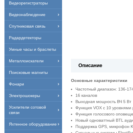
Видеорегистраторы
Видеонаблюдение
Спутниковая связь
Радардетекторы
Умные часы и браслеты
Металлоискатели
Описание
Поисковые магниты
Основные характеристики
Фонари
Частотный диапазон: 136-17
16 каналов
Электрошокеры
Выходная мощность ВЧ 5 Вт
Усилители сотовой
Функция VOX с 10 уровнями 
связи
Функция голосового оповеще
Новый одноваттный BTL ауди
Яхтенное оборудование
Поддержка GPS, микрофон 
Сигнальные системы FleetSy