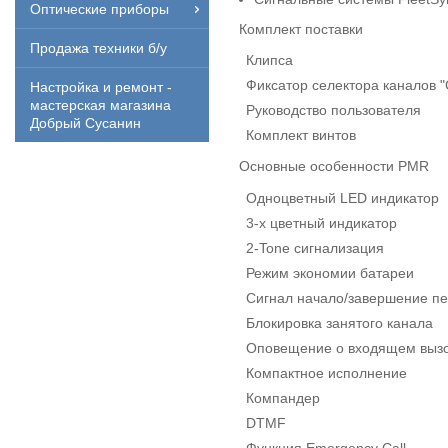
Оптические приборы
Комплект поставки
Продажа техники б/у
Клипса
Фиксатор селектора каналов "
Настройка и ремонт -
мастерская магазина
Руководство пользователя
Добрый Сусанин
Комплект винтов
Основные особенности PMR
Одноцветный LED индикатор
3-х цветный индикатор
2-Tone сигнализация
Режим экономии батареи
Сигнал начало/завершение п
Блокировка занятого канала
Оповещение о входящем выз
Компактное исполнение
Компандер
DTMF
Функция Emergency Call