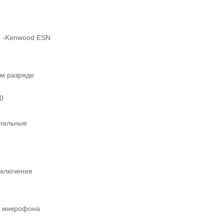
c
 -Kenwood ESN
ом разряде
0
нальные
включение
ь микрофона