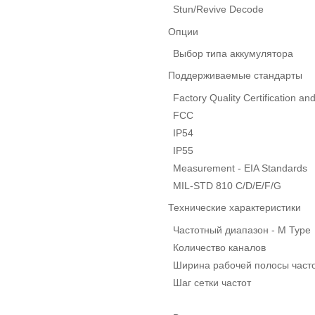
Stun/Revive Decode
Опции
Выбор типа аккумулятора
Поддерживаемые стандарты
Factory Quality Certification an
FCC
IP54
IP55
Measurement - EIA Standards
MIL-STD 810 C/D/E/F/G
Технические характеристики
Частотный диапазон - M Type
Количество каналов
Ширина рабочей полосы част
Шаг сетки частот