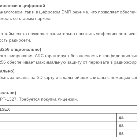
диосвязи к цифровой
аналоговом, так и в цифровом DMR режиме, что позволяет обеспе
мость со старым парком.
о тайм-слота позволяет значительно повысить эффективность исп
ость радиосети.
S
256 опционально)
ого шифрования ARC гарантирует безопасность и конфиденциально
56 обеспечивает максимальную защиту от перехвата в радиоэфир
ально)
быть записаны на SD карту и в дальнейшем считаны с помощью сп
нально)
MPT-1327. Требуется покупка лицензии.
15EX
да
да
да