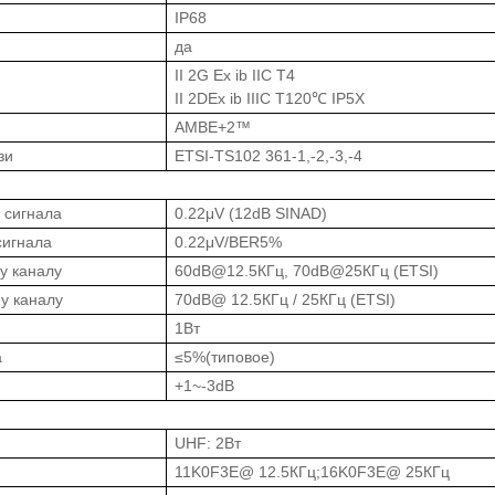
IP68
да
II 2G Ex ib IIC T4
II 2DEx ib IIIC T120℃ IP5X
AMBE+2™
зи
ETSI-TS102 361-1,-2,-3,-4
 сигнала
0.22μV (12dB SINAD)
сигнала
0.22μV/BER5%
у каналу
60dB@12.5КГц, 70dB@25КГц (ETSI)
у каналу
70dB@ 12.5КГц / 25КГц (ETSI)
1Вт
а
≤5%(типовое)
+1~-3dB
UHF: 2Вт
11K0F3E@ 12.5КГц;16K0F3E@ 25КГц