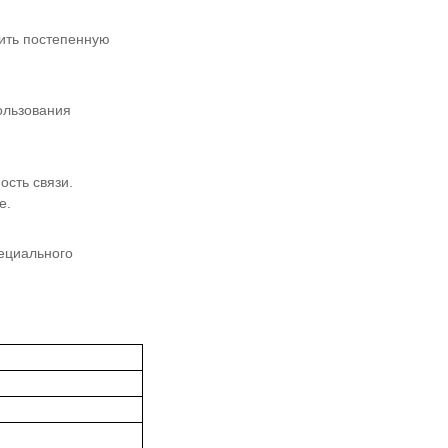
чить постепенную
ользования
сть связи.
е.
ециального