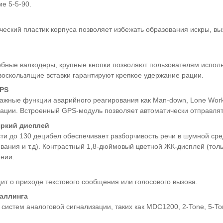
ме 5-5-90.
ческий пластик корпуса позволяет избежать образования искры, вы
обные валкодеры, крупные кнопки позволяют пользователям исполь
воскользящие вставки гарантируют крепкое удержание рации.
PS
ажные функции аварийного реагирования как Man-down, Lone Work
ации. Встроенный GPS-модуль позволяет автоматически отправлят
яркий дисплей
ти до 130 децибел обеспечивает разборчивость речи в шумной сре
ания и т.д). Контрастный 1,8-дюймовый цветной ЖК-дисплей (толь
нии.
т о приходе текстового сообщения или голосового вызова.
аллинга
систем аналоговой сигнализации, таких как MDC1200, 2-Tone, 5-T