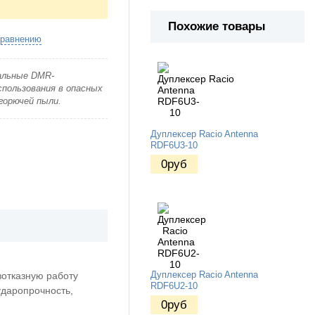
Похожие товары
сравнению
альные DMR-
спользования в опасных
 горючей пыли.
Дуплексер Racio Antenna
RDF6U3-10
0
руб
зотказную работу
Дуплексер Racio Antenna
RDF6U2-10
ударопрочность,
0
руб