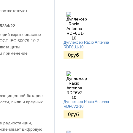
соответствуют
5234/22
егорий взрывоопасных
ГОСТ IEC 60079-10-2-
Дуплексер Racio Antenna
рывозащиты
RDF6U1-10
им применение
0
руб
в защищенной батарее.
ости, пыли и вредных
Дуплексер Racio Antenna
RDF6V2-10
0
руб
е радиостанции,
беспечивает цифровую