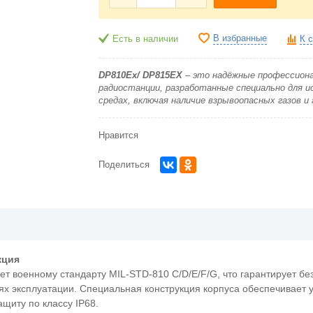
В избранные
Есть в наличии
К 
DP810Ex/
DP
815
EX
– это надёжные профессион
радиостанции, разработанные специально для и
средах, включая наличие взрывоопасных газов и
Нравится
Поделиться
кция
т военному стандарту MIL-STD-810 C/D/E/F/G, что гарантирует бе
ях эксплуатации. Специальная конструкция корпуса обеспечивает 
щиту по классу IP68.