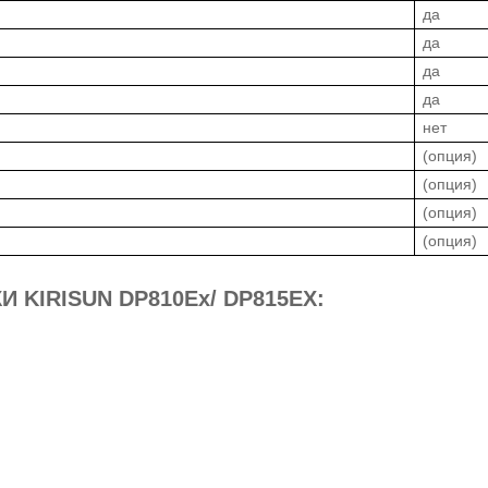
да
да
да
да
нет
(опция)
(опция)
(опция)
(опция)
 KIRISUN DP810Ex/ DP815EX: