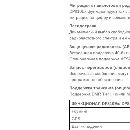
Миграция от аналоговой ра
DP810Ex функционирует как в 
миграцию на цифру и совмести
Псевдотранк
Динамический выбор свободног
радиочастотного спектра и емк
Защищенная радиосвязь (
AE
Встроенная поддержка 40-битн
Опциональная поддержка AES2
Запись переговоров (опцион
Все речевые сообщения могут 
программного обеспечения.
Поддержка транкинга (опцио
Поддержка DMR Tier III и/или 
ФУНКЦИОНАЛ DP810Ex/ DP8
Роуминг
GPS
Датчик падения