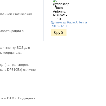
званной статическим
Дуплексер Racio Antenna
RDF6V1-10
зовать рации в
0
руб
er, кнопку SOS для
ь координаты.
де (на транспорте,
ко в DP810Ex) отлично
one и DTMF. Поддержка