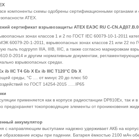
EX
 все компоненты схемы одобрены сертификационными органами и 
зопасности ATEX.
ский сертификат взрывозащиты ATEX ЕАЭС RU С-CN.АД07.В.0
рывоопасных зонах классов 1 и 2 по ГОСТ IEC 60079-10-1-2011 кат
 Р МЭК 60079-20-1-2011, взрывоопасных зонах классов 21 или 22 по 
ю пыль подгрупп IIIA, IIIB, IIIC, а также согласно маркировкам вз
1610.0-2014 и другим нормативным документам, регламентирующ
иально взрывоопасных средах.
Еx ib IIC T4 Gb Х Еx ib IIIC T120°С Db Х
щей среды, °C .... от минус 20 до плюс 50
оздействий по ГОСТ 14254-2015 ......IP65
чки
суляции применяется как в корпусе радиостанции DP810Ex, так и 
о предохраняет токопроводящие элементы от проникновения жидк
енный аккумулятор
ия с направляющим выступами надежно удерживает АКБ на корпус
и образование искры при падении. Батарея ёмкостью 2100 мАч о