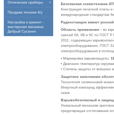
Оптические приборы
Безопасная схемотехника
AT
Конструкция печатной платы и
Продажа техники б/у
международным стандартам бе
Радиостанции имеют россий
Настройка и ремонт -
мастерская магазина
Область применения
– во вз
Добрый Сусанин
смесей IIA, IIB и IIС по ГОСТ
2011, содержащих взрывоопасну
электрооборудования, ГОСТ 3
электрооборудования в потенц
•
Маркировка взрывозащиты:
1
• Диапазон температур окружаю
• Степень защиты от внешних в
Защитное заполнение оболо
Технология силиконовой инкап
Инертный компаунд эффективн
газов.
Взрывобезопасный и защищ
Уникальный механизм креплен
предотвращая отстегивание ил