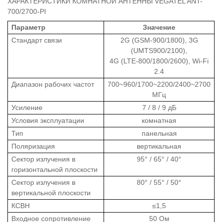
ХАРАКТЕРИСТИКИ КОМНАТНОЙ АНТЕННЫ VEGATEL ANT-
700/2700-PI
Параметр
Значение
Стандарт связи
2G (GSM-900/1800), 3G
(UMTS900/2100),
4G (LTE-800/1800/2600), Wi-Fi
2.4
Диапазон рабочих частот
700~960/1700~2200/2400~2700
МГц
Усиление
7 / 8 / 9 дБ
Условия эксплуатации
комнатная
Тип
панельная
Поляризация
вертикальная
Сектор излучения в
95° / 65° / 40°
горизонтальной плоскости
Сектор излучения в
80° / 55° / 50°
вертикальной плоскости
КСВН
≤1,5
Входное сопротивление
50 Ом