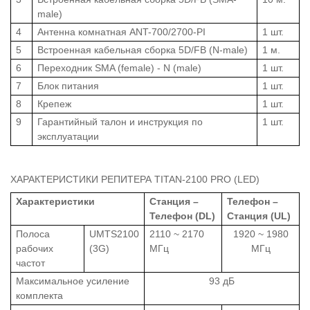
male)
4
Антенна комнатная ANT-700/2700-PI
1 шт.
5
Встроенная кабельная сборка 5D/FB (N-male)
1 м.
6
Переходник SMA (female) - N (male)
1 шт.
7
Блок питания
1 шт.
8
Крепеж
1 шт.
9
Гарантийный талон и инструкция по
1 шт.
эксплуатации
ХАРАКТЕРИСТИКИ РЕПИТЕРА TITAN-2100 PRO (LED)
Характеристики
Станция –
Телефон –
Телефон (DL)
Станция (UL)
Полоса
UMTS2100
2110 ~ 2170
1920 ~ 1980
рабочих
(3G)
МГц
МГц
частот
Максимальное усиление
93 дБ
комплекта