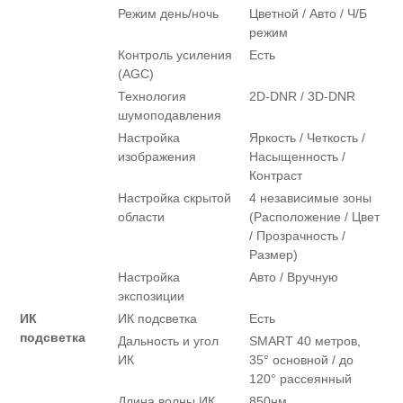
Режим день/ночь
Цветной / Авто / Ч/Б
режим
Контроль усиления
Есть
(AGC)
Технология
2D-DNR / 3D-DNR
шумоподавления
Настройка
Яркость / Четкость /
изображения
Насыщенность /
Контраст
Настройка скрытой
4 независимые зоны
области
(Расположение / Цвет
/ Прозрачность /
Размер)
Настройка
Авто / Вручную
экспозиции
ИК
ИК подсветка
Есть
подсветка
Дальность и угол
SMART 40 метров,
ИК
35° основной / до
120° рассеянный
Длина волны ИК
850нм