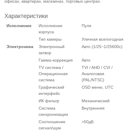
офисах, квартирах, магазинах, торговых центрах.
Характеристики
Исполнение
Исполнение
Пуля
корпуса
Тип камеры
Уличная всепогодная
Электроника
Электронный
Авто (1/25~1/25600с)
затвор
Гамма-коррекция
Авто
TV система /
TVI / AHD / CVI /
Операционная
Аналоговая
система
(PAL/NTSC)
Графический
OSD меню, UTC
интерфейс
ИК фильтр
Механический
Система
Внутренняя
синхронизации
Соотношение
>50дБ
сигнал/шум