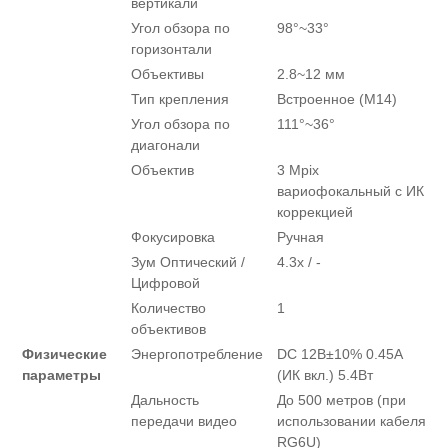
вертикали
Угол обзора по
98°~33°
горизонтали
Объективы
2.8~12 мм
Тип крепления
Встроенное (M14)
Угол обзора по
111°~36°
диагонали
Объектив
3 Mpix
вариофокальный c ИК
коррекцией
Фокусировка
Ручная
Зум Оптический /
4.3х / -
Цифровой
Количество
1
объективов
Физические
Энергопотребление
DC 12В±10% 0.45А
параметры
(ИК вкл.) 5.4Вт
Дальность
До 500 метров (при
передачи видео
использовании кабеля
RG6U)