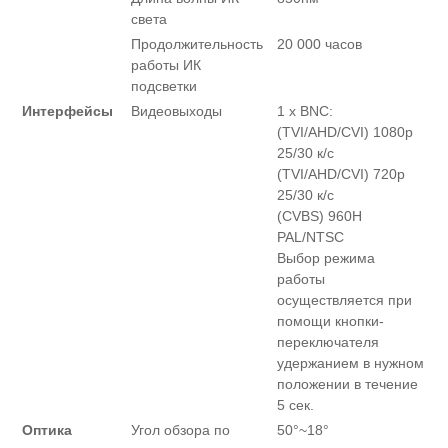
света
Продолжительность
20 000 часов
работы ИК
подсветки
Интерфейсы
Видеовыходы
1 x BNC:
(TVI/AHD/CVI) 1080p
25/30 к/с
(TVI/AHD/CVI) 720p
25/30 к/с
(CVBS) 960H
PAL/NTSC
Выбор режима
работы
осуществляется при
помощи кнопки-
переключателя
удержанием в нужном
положении в течение
5 сек.
Оптика
Угол обзора по
50°~18°