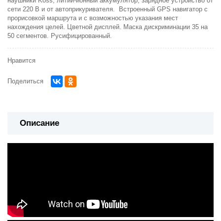
наушники Koss, литий-ионный аккумулятор, зарядное устройство от
сети 220 В и от автоприкуривателя. Встроенный GPS навигатор с
прорисовкой маршрута и с возможностью указания мест
нахождения целей. Цветной дисплей. Маска дискриминации 35 на
50 сегментов. Русифицированный.
Нравится
Поделиться
Описание