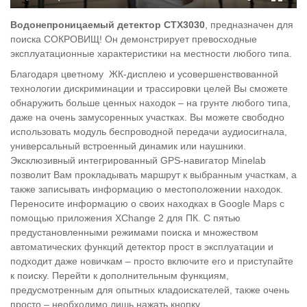
Водонепроницаемый детектор CTX3030
, предназначен для
поиска СОКРОВИЩ! Он демонстрирует превосходные
эксплуатационные характеристики на местности любого типа.
Благодаря цветному ЖК-дисплею и усовершенствованной
технологии дискриминации и трассировки целей Вы сможете
обнаружить больше ценных находок – на грунте любого типа,
даже на очень замусоренных участках. Вы можете свободно
использовать модуль беспроводной передачи аудиосигнала,
универсальный встроенный динамик или наушники.
Эксклюзивный интегрированный GPS-навигатор Minelab
позволит Вам прокладывать маршрут к выбранным участкам, а
также записывать информацию о местоположении находок.
Переносите информацию о своих находках в Google Maps с
помощью приложения XChange 2 для ПК. С пятью
предустановленными режимами поиска и множеством
автоматических функций детектор прост в эксплуатации и
подходит даже новичкам – просто включите его и приступайте
к поиску. Перейти к дополнительным функциям,
предусмотренным для опытных кладоискателей, также очень
просто – необходимо лишь нажать кнопку.