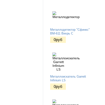
Металлодетектор "Сфинкс"
ВМ-611 Вихрь С
0
руб
Металлоискатель Garrett
Infinium LS
0
руб