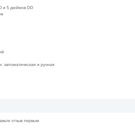
D и 5 дюймов DD
мм
ий
и: автоматическая и ручная
тавьте отзыв первым