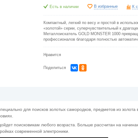
В избранные
Есть в наличии
К 
Компактный, легкий по весу и простой в использ
«золотой» серии, суперчувствительный к драгоц
Металлоискатель GOLD MONSTER 1000 превраща
профессионалов благодаря полностью автоматич
Нравится
Поделиться
циально для поисков золотых самородков, предметов из золота 
овиях.
ойдет поисковикам любого возраста. Больше рассчитан на начинаю
тройках современной электроники.