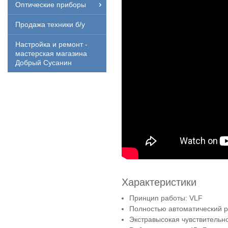
Оптические приборы
Продажа техники б/у
Настройка и ремонт -
мастерская магазина
Добрый Сусанин
Характеристики
Принцип работы: VLF
Полностью автоматический 
Экстравысокая чувствительн