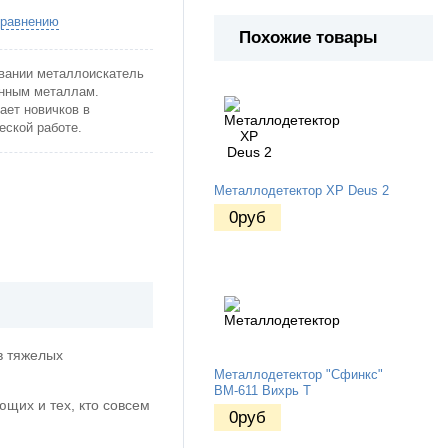
сравнению
Похожие товары
овании металлоискатель
енным металлам.
ет новичков в
еской работе.
Металлодетектор XP Deus 2
0
руб
в тяжелых
Металлодетектор "Сфинкс"
ВМ-611 Вихрь Т
щих и тех, кто совсем
0
руб