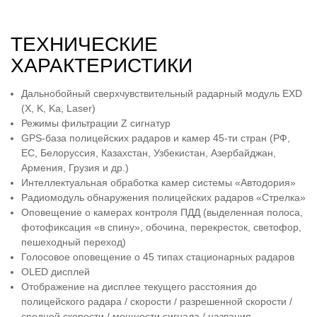
ТЕХНИЧЕСКИЕ
ХАРАКТЕРИСТИКИ
Дальнобойный сверхчувствительный радарный модуль EXD
(X, K, Ka, Laser)
Режимы фильтрации Z сигнатур
GPS-база полицейских радаров и камер 45-ти стран (РФ,
ЕС, Белоруссия, Казахстан, Узбекистан, Азербайджан,
Армения, Грузия и др.)
Интеллектуальная обработка камер системы «Автодория»
Радиомодуль обнаружения полицейских радаров «Стрелка»
Оповещение о камерах контроля ПДД (выделенная полоса,
фотофиксация «в спину», обочина, перекресток, светофор,
пешеходный переход)
Голосовое оповещение о 45 типах стационарных радаров
OLED дисплей
Отображение на дисплее текущего расстояния до
полицейского радара / скорости / разрешенной скорости /
средней скорости / мощности сигнала / названия