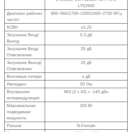
LTE2600
Диапазон рабочих
800~960/1700~2200/2400~2700 МГц
частот
КСВН
≤1,25
Затухание Вход/
0,3 дБ
Выход
Затухание Вход/
25 дБ
Ответвление
Затухание Выход/
25 дБ
Ответвление
Вносимые потери
≤ дБ
Импеданс
50 Ом
Внутренняя
IM3 (2 х 43) < -140 дБн
интермодуляция
Максимальная
200 Вт
подводимая
мощность
Разъем
N-Female