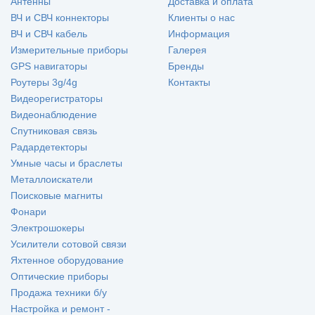
Антенны
Доставка и оплата
ВЧ и СВЧ коннекторы
Клиенты о нас
ВЧ и СВЧ кабель
Информация
Измерительные приборы
Галерея
GPS навигаторы
Бренды
Роутеры 3g/4g
Контакты
Видеорегистраторы
Видеонаблюдение
Спутниковая связь
Радардетекторы
Умные часы и браслеты
Металлоискатели
Поисковые магниты
Фонари
Электрошокеры
Усилители сотовой связи
Яхтенное оборудование
Оптические приборы
Продажа техники б/у
Настройка и ремонт -