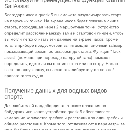
SailAssist
Благодаря часам quatix 5 вы сможете визуализировать старт
на парусных гонках. На экране часов будет показана линия
старта, проходящая через 2 маршрутные точки. Устройство
определит расстояние между вами и стартовой линией, чтобы
вы могли легко считать эти данные на экране часов. Кроме
того, в приборе предусмотрен вычитающий гоночный таймер,
показывающий время, оставшееся до старта. Функция “Tack
assist” (помощь при переходе на другой галс) поможет
определить, идете ли вы против ветра или по ветру. Нажав
всего на одну кнопку, вы легко откалибруете угол левого/
правого галса судна.
Получение данных для водных видов
спорта
Для любителей паддлбординга, а также плавания на
байдарках или каноэ устройство quatix 5 обеспечивает
измерение количества гребков и расстояния за один гребок и
общего расстояния. Кроме того, отслеживаются параметры за
круг. Любители водных лыж могут узнать текущую скорость