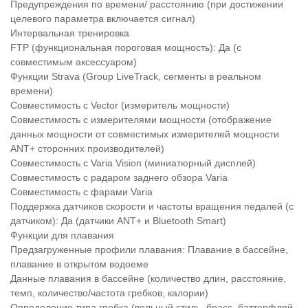
Предупреждения по времени/ расстоянию (при достижении
целевого параметра включается сигнал)
Интервальная тренировка
FTP (функциональная пороговая мощность): Да (с
совместимым аксессуаром)
Функции Strava (Group LiveTrack, сегменты в реальном
времени)
Совместимость с Vector (измеритель мощности)
Совместимость с измерителями мощности (отображение
данных мощности от совместимых измерителей мощности
ANT+ сторонних производителей)
Совместимость с Varia Vision (миниатюрный дисплей)
Совместимость с радаром заднего обзора Varia
Совместимость с фарами Varia
Поддержка датчиков скорости и частоты вращения педалей (с
датчиком): Да (датчики ANT+ и Bluetooth Smart)
Функции для плавания
Предзагруженные профили плавания: Плавание в бассейне,
плавание в открытом водоеме
Данные плавания в бассейне (количество длин, расстояние,
темп, количество/частота гребков, калории)
Определение типа гребка (вольный стиль, брасс, баттерфляй,