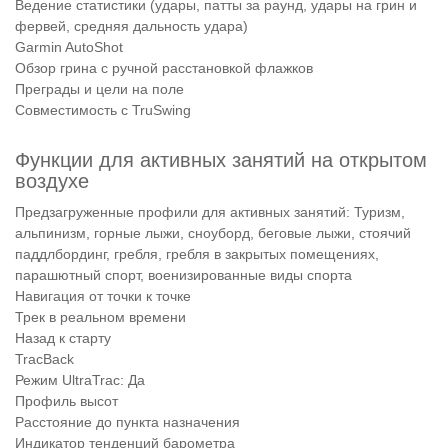
Ведение статистики (удары, патты за раунд, удары на грин и
фервей, средняя дальность удара)
Garmin AutoShot
Обзор грина с ручной расстановкой флажков
Преграды и цели на поле
Совместимость с TruSwing
Функции для активных занятий на открытом
воздухе
Предзагруженные профили для активных занятий: Туризм,
альпинизм, горные лыжи, сноуборд, беговые лыжи, стоячий
паддлбординг, гребля, гребля в закрытых помещениях,
парашютный спорт, военизированные виды спорта
Навигация от точки к точке
Трек в реальном времени
Назад к старту
TracBack
Режим UltraTrac: Да
Профиль высот
Расстояние до пункта назначения
Индикатор тенденций барометра