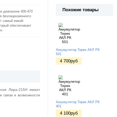
Похожие товары
 в диапазоне 400-470
я безлицензионного
ет самый емкий
оторый обеспечивает
е.
Аккумулятор Терек АКЛ РК
501
4 700
руб
рсия Лира-215H имеет
и связи и возможности
Аккумулятор Терек АКЛ РК
401
4 100
руб