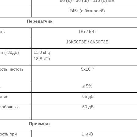
56 (Д) * 36 (Ш) * 115 (В) мм
245г (с батареей)
Передатчик
ть
1Вт / 5Вт
16K50F3E / 8K50F3E
я (-30дБ)
11,8 кГц
18,8 кГц
-6
сть частоты
5х10
а
≤ 5%
ения
-65 дБ
 побочных
-60 дБ
Приемник
ость при
1 мкВ