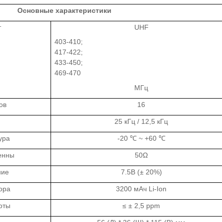
Основные характеристики
т
UHF
403-410;
417-422;
433-450;
469-470
МГц
ов
16
25
кГц /
12,5
кГц
ура
-20 ℃ ~ +60 ℃
енны
50Ω
ние
7.5В (± 20%)
ора
3200 мАч Li-Ion
оты
≤ ± 2,5
ppm