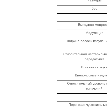
Размеры
Вес
Выходная мощнос
Модуляция
Ширина полосы излучени
Относительная нестабильно
передатчика
Искажения звук
Внеполосные излуч
Относительный уровень
излучений
Пороговая чувствительн