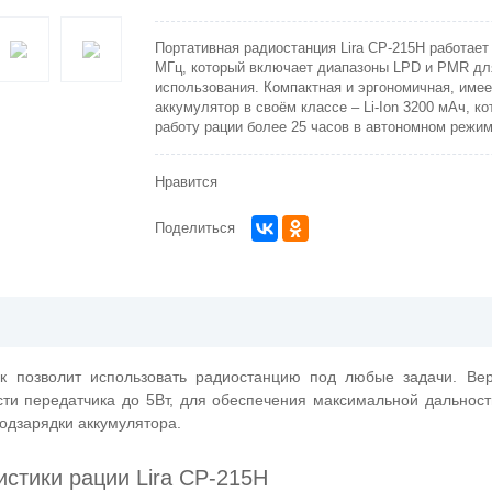
Портативная радиостанция Lira СP-215H работает
МГц, который включает диапазоны LPD и PMR дл
использования. Компактная и эргономичная, име
аккумулятор в своём классе – Li-Ion 3200 мАч, к
работу рации более 25 часов в автономном режим
Нравится
Поделиться
к позволит использовать радиостанцию под любые задачи. Ве
ти передатчика до 5Вт, для обеспечения максимальной дальност
одзарядки аккумулятора.
истики рации Lira СP-215H