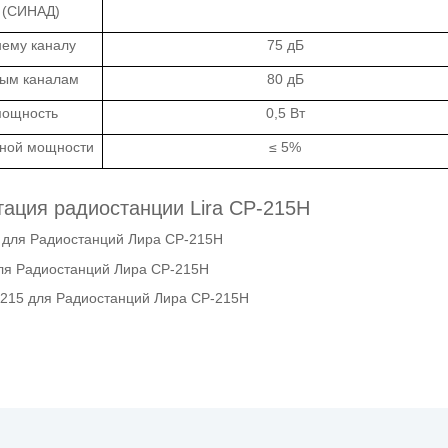
 (СИНАД)
нему каналу
75 дБ
ным каналам
80 дБ
мощность
0,5 Вт
ьной мощности
≤ 5%
ация радиостанции Lira CP-215H
 для Радиостанций Лира CP-215H
ля Радиостанций Лира CP-215H
p-215 для Радиостанций Лира CP-215H