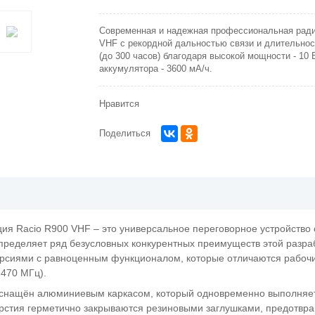
Современная и надежная профессиональная ради
VHF с рекордной дальностью связи и длительно
(до 300 часов) благодаря высокой мощности - 10
аккумулятора - 3600 мА/ч.
Нравится
Поделиться
я Racio R900 VHF – это универсальное переговорное устройство 
определяет ряд безусловных конкурентных преимуществ этой разра
ерсиями с равноценным функционалом, которые отличаются рабоч
-470 МГц).
оснащён алюминиевым каркасом, который одновременно выполняе
ерстия герметично закрываются резиновыми заглушками, предотвра