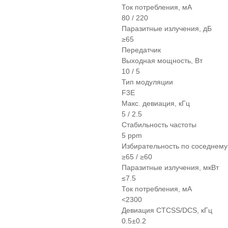
Ток потребления, мА
80 / 220
Паразитные излучения, дБ
≥65
Передатчик
Выходная мощность, Вт
10 / 5
Тип модуляции
F3E
Макс. девиация, кГц
5 / 2.5
Стабильность частоты
5 ppm
Избирательность по соседнему 
≥65 / ≥60
Паразитные излучения, мкВт
≤7.5
Ток потребления, мА
<2300
Девиация CTCSS/DCS, кГц
0.5±0.2