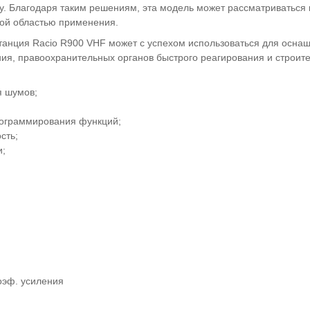
у. Благодаря таким решениям, эта модель может рассматриваться
ой областью применения.
анция Racio R900 VHF может с успехом использоваться для осна
ния, правоохранительных органов быстрого реагирования и строит
я шумов;
;
рограммирования функций;
сть;
и;
оэф. усиления