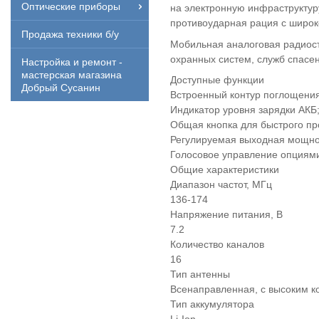
Оптические приборы
на электронную инфраструктур
противоударная рация с широк
Продажа техники б/у
Мобильная аналоговая радиост
охранных систем, служб спасе
Настройка и ремонт -
мастерская магазина
Доступные функции
Добрый Сусанин
Встроенный контур поглощени
Индикатор уровня зарядки АКБ
Общая кнопка для быстрого п
Регулируемая выходная мощно
Голосовое управление опциям
Общие характеристики
Диапазон частот, МГц
136-174
Напряжение питания, В
7.2
Количество каналов
16
Тип антенны
Всенаправленная, с высоким к
Тип аккумулятора
Li-Ion