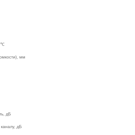
, ℃
омкости), мм
ь, дБ
каналу, дБ