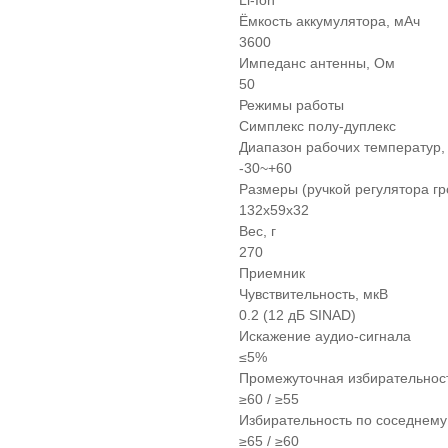
Ёмкость аккумулятора, мАч
3600
Импеданс антенны, Ом
50
Режимы работы
Симплекс полу-дуплекс
Диапазон рабочих температур
-30~+60
Размеры (ручкой регулятора гр
132x59x32
Вес, г
270
Приемник
Чувствительность, мкВ
0.2 (12 дБ SINAD)
Искажение аудио-сигнала
≤5%
Промежуточная избирательност
≥60 / ≥55
Избирательность по соседнему 
≥65 / ≥60