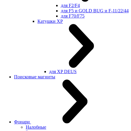
для F2/F4
для F5 и GOLD BUG и F-11/22/44
для F70/F75
Катушки XP
для XP DEUS
Поисковые магниты
Фонари
Налобные