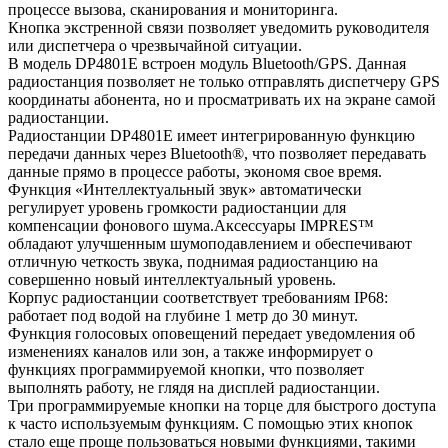
процессе вызова, сканирования и мониторинга.
Кнопка экстренной связи позволяет уведомить руководителя
или диспетчера о чрезвычайной ситуации.
В модель DP4801E встроен модуль
Bluetooth
/GPS. Данная
радиостанция позволяет не только отправлять диспетчеру GPS
координаты абонента, но и просматривать их на экране самой
радиостанции.
Радиостанции DP4801E имеет интегрированную функцию
передачи данных через Bluetooth®, что позволяет передавать
данные прямо в процессе работы, экономя свое время.
Функция «Интеллектуальный звук» автоматически
регулирует уровень громкости радиостанции для
компенсации фонового шума.Аксессуары IMPRES™
обладают улучшенным шумоподавлением и обеспечивают
отличную четкость звука, поднимая радиостанцию на
совершенно новый интеллектуальный уровень.
Корпус радиостанции соответствует требованиям IP68:
работает под водой на глубине 1 метр до 30 минут.
Функция голосовых оповещений передает уведомления об
изменениях каналов или зон, а также информирует о
функциях программируемой кнопки, что позволяет
выполнять работу, не глядя на дисплей радиостанции.
Три программируемые кнопки на торце для быстрого доступа
к часто используемым функциям. С помощью этих кнопок
стало еще проще пользоваться новыми функциями, такими