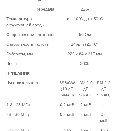
Передача
22 A
Температура
от -10°С до + 50°С
окружающей среды
Сопротивление антенны
50 Ом
Стабильность частоты
±4ppm (25 °C)
Габариты, мм
229 x 84 x 217 мм
Вес, г
3600
ПРИЕМНИК
Чувствительность
SSB/CW
AM (10
FM (12
(10 дБ
дБ
дБ
SINAD)
SINAD)
SINAD)
1.8 - 28 МГц:
0.2 мкВ
2 мкВ
-
28 - 30 МГц:
0.2 мкВ
2 мкВ
0.5
мкВ
50 - 56 МГц:
0.16
1 мкВ
0.25