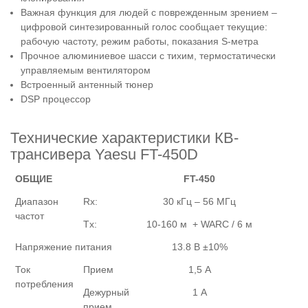
Важная функция для людей с поврежденным зрением –
цифровой синтезированный голос сообщает текущие:
рабочую частоту, режим работы, показания S-метра
Прочное алюминиевое шасси с тихим, термостатически
управляемым вентилятором
Встроенный антенный тюнер
DSP процессор
Технические характеристики КВ-
трансивера Yaesu FT-450D
ОБЩИЕ
FT-450
Диапазон
Rx:
30 кГц – 56 МГц
частот
Tx:
10-160 м + WARC / 6 м
Напряжение питания
13.8 В ±10%
Ток
Прием
1,5 А
потребления
Дежурный
1 А
прием