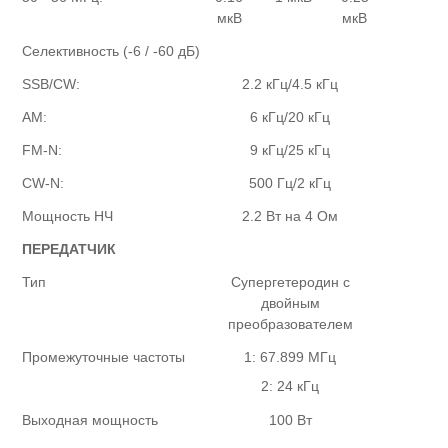
мкВ
мкВ
Селективность (-6 / -60 дБ)
SSB/CW:
2.2 кГц/4.5 кГц
AM:
6 кГц/20 кГц
FM-N:
9 кГц/25 кГц
CW-N:
500 Гц/2 кГц
Мощность НЧ
2.2 Вт на 4 Ом
ПЕРЕДАТЧИК
Тип
Супергетеродин с
двойным
преобразователем
Промежуточные частоты
1: 67.899 МГц
2: 24 кГц
Выходная мощность
100 Вт