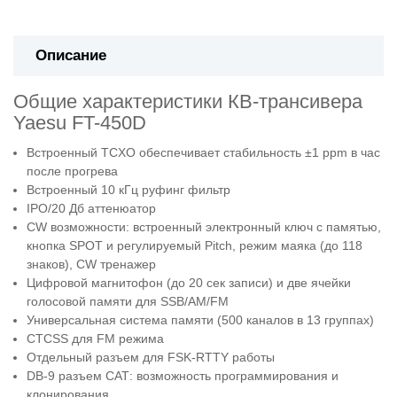
Описание
Общие характеристики КВ-трансивера
Yaesu FT-450D
Встроенный TCXO обеспечивает стабильность ±1 ppm в час
после прогрева
Встроенный 10 кГц руфинг фильтр
IPO/20 Дб аттенюатор
CW возможности: встроенный электронный ключ с памятью,
кнопка SPOT и регулируемый Pitch, режим маяка (до 118
знаков), CW тренажер
Цифровой магнитофон (до 20 сек записи) и две ячейки
голосовой памяти для SSB/AM/FM
Универсальная система памяти (500 каналов в 13 группах)
CTCSS для FM режима
Отдельный разъем для FSK-RTTY работы
DB-9 разъем САТ: возможность программирования и
клонирования