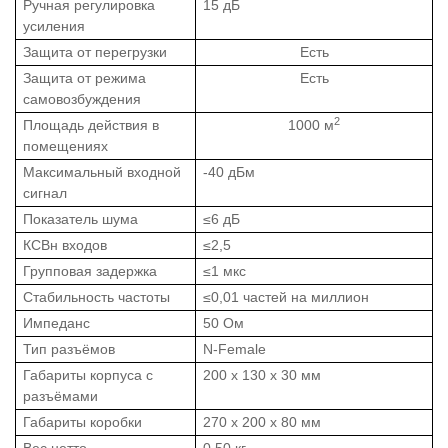
Ручная регулировка
15 дБ
усиления
Защита от перегрузки
Есть
Защита от режима
Есть
самовозбуждения
2
Площадь действия в
1000 м
помещениях
Максимальный входной
-40 дБм
сигнал
Показатель шума
≤6 дБ
КСВн входов
≤2,5
Групповая задержка
≤1 мкс
Стабильность частоты
≤0,01 частей на миллион
Импеданс
50 Ом
Тип разъёмов
N-Female
Габариты корпуса с
200 х 130 х 30 мм
разъёмами
Габариты коробки
270 х 200 х 80 мм