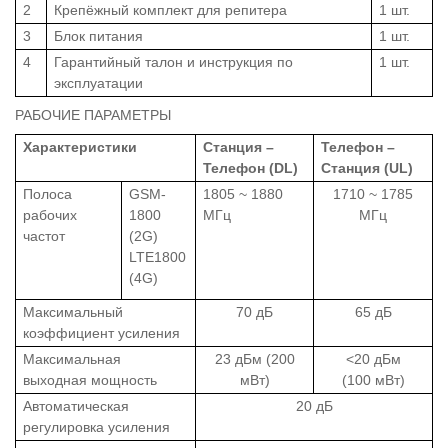
2
Крепёжный комплект для репитера
1 шт.
3
Блок питания
1 шт.
4
Гарантийный талон и инструкция по
1 шт.
эксплуатации
РАБОЧИЕ ПАРАМЕТРЫ
Характеристики
Станция –
Телефон –
Телефон (DL)
Станция (UL)
Полоса
GSM-
1805 ~ 1880
1710 ~ 1785
рабочих
1800
МГц
МГц
частот
(2G)
LTE1800
(4G)
Максимальный
70 дБ
65 дБ
коэффициент усиления
Максимальная
23 дБм (200
<20 дБм
выходная мощность
мВт)
(100 мВт)
Автоматическая
20 дБ
регулировка усиления