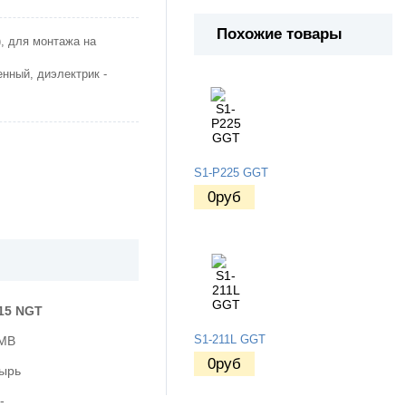
Похожие товары
, для монтажа на
енный, диэлектрик -
S1-P225 GGT
0
руб
15 NGT
MB
S1-211L GGT
0
руб
ырь
-