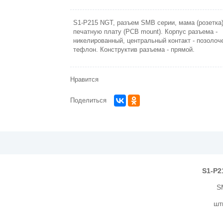
S1-P215 NGT, разъем SMB серии, мама (розетка)
печатную плату (PCB mount). Корпус разъема -
никелированный, центральный контакт - позолоч
тефлон. Конструктив разъема - прямой.
Нравится
Поделиться
S1-P2
S
шт