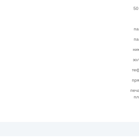
50
па
па
ни
зо
те
пр
печ
пл