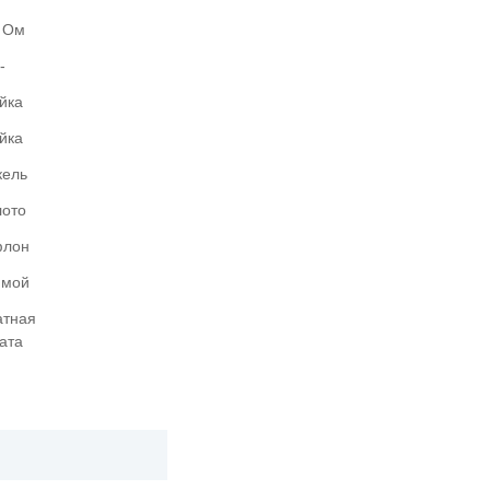
 Ом
-
йка
йка
кель
лото
флон
ямой
атная
ата