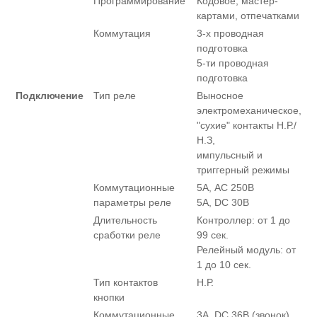
Программирование
Кодовое, мастер-
картами, отпечатками
Коммутация
3-х проводная
подготовка
5-ти проводная
подготовка
Подключение
Тип реле
Выносное
электромеханическое,
"сухие" контакты Н.Р./
Н.З,
импульсный и
триггерный режимы
Коммутационные
5А, AC 250В
параметры реле
5А, DC 30В
Длительность
Контроллер: от 1 до
сработки реле
99 сек.
Релейный модуль: от
1 до 10 сек.
Тип контактов
Н.Р.
кнопки
Коммутационные
3А, DC 36В (звонок)