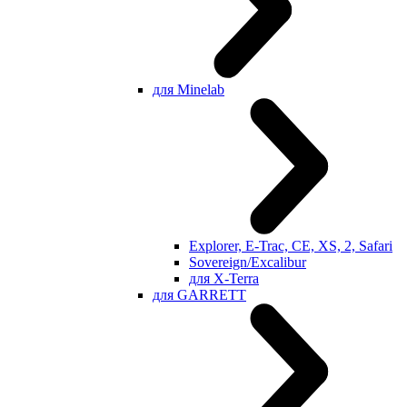
для Minelab
Explorer, E-Trac, CE, XS, 2, Safari
Sovereign/Excalibur
для X-Terra
для GARRETT