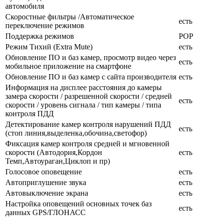
автомобиля
Скоростные фильтры /Автоматическое
есть
переключение режимов
Поддержка режимов
POP
Режим Тихий (Extra Mute)
есть
Обновление ПО и баз камер, просмотр видео через
есть
мобильное приложение на смартфоне
Обновление ПО и баз камер с сайта производителя
есть
Информация на дисплее расстояния до камеры
замера скорости / разрешенной скорости / средней
есть
скорости / уровень сигнала / тип камеры / типа
контроля ПДД
Детектирование камер контроля нарушений ПДД
есть
(стоп линия,выделенка,обочина,светофор)
Фиксация камер контроля средней и мгновенной
скорости (Автодория,Кордон
есть
Темп,Автоураган,Циклоп и пр)
Голосовое оповещение
есть
Автоприглушение звука
есть
Автовыключение экрана
есть
Настройка оповещений основных точек баз
есть
данных GPS/ГЛОНАСС