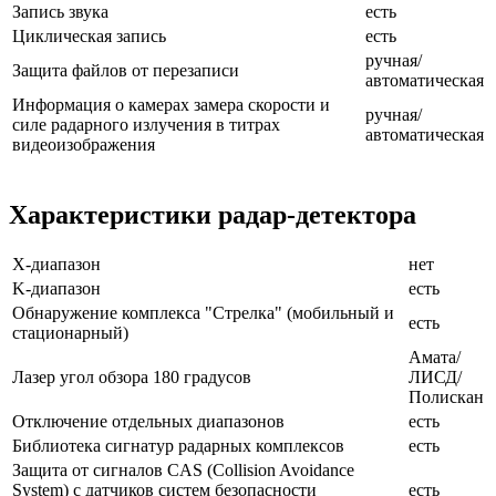
Запись звука
есть
Циклическая запись
есть
ручная/
Защита файлов от перезаписи
автоматическая
Информация о камерах замера скорости и
ручная/
силе радарного излучения в титрах
автоматическая
видеоизображения
Характеристики радар-детектора
Х-диапазон
нет
K-диапазон
есть
Обнаружение комплекса "Стрелка" (мобильный и
есть
стационарный)
Амата/
Лазер угол обзора 180 градусов
ЛИСД/
Полискан
Отключение отдельных диапазонов
есть
Библиотека сигнатур радарных комплексов
есть
Защита от сигналов CAS (Collision Avoidance
System) с датчиков систем безопасности
есть