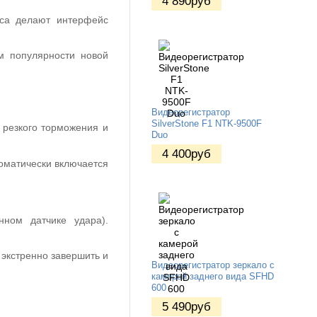
4 890
руб
уса делают интерфейс
ом популярности новой
Видеорегистратор
SilverStone F1 NTK-9500F
, резкого торможения и
Duo
4 400
руб
оматически включается
нном датчике удара).
 экстренно завершить и
Видеорегистратор зеркало с
камерой заднего вида SFHD
600
5 490
руб