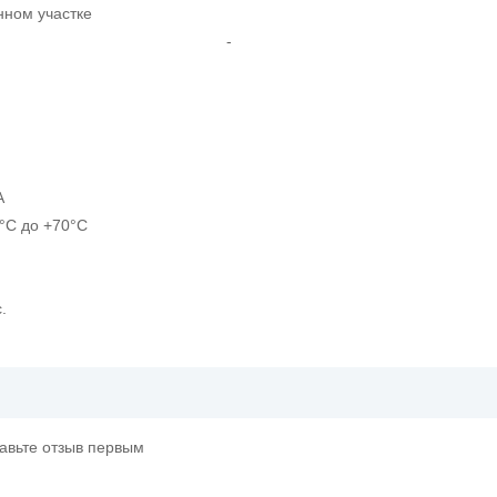
нном участке
-
А
0°С до +70°С
.
тавьте отзыв первым