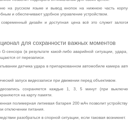
ню на русском языке и вывод кнопок на нижнюю часть корп
бным и обеспечивают удобное управление устройством.
, современный дизайн и доступная цена всё это служит залог
ционал для сохранности важных моментов
 G-сенсора (в результате какой-либо аварийной ситуации, удара
ищаются от перезаписи.
атывании датчика удара в припаркованном автомобиле камера авт
ический запуск видеозаписи при движении перед объективом.
идеозапись сохраняется каждые 1, 3, 5 минут (при выключе
раняются на карту памяти.
оенная полимерная литиевая батарея 200 мАч позволит устройству
ри отключении питания.
едствии разобраться в спорной ситуации, если таковая возникнет.