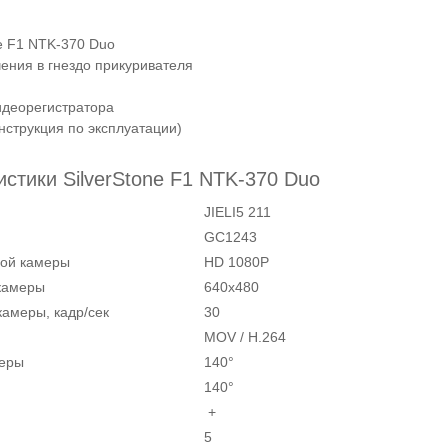
ne F1 NTK-370 Duo
ения в гнездо прикуривателя
идеорегистратора
нструкция по эксплуатации)
истики SilverStone F1 NTK-370 Duo
JIELI5 211
GC1243
ной камеры
HD 1080P
камеры
640х480
камеры, кадр/сек
30
MOV / H.264
меры
140°
140°
+
5