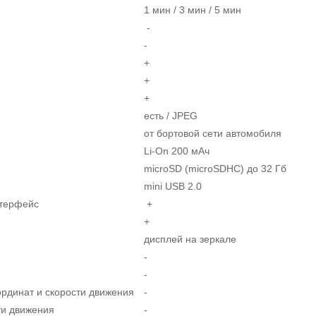
1 мин / 3 мин / 5 мин
-
-
+
+
+
есть / JPEG
от бортовой сети автомобиля
Li-On 200 мАч
microSD (microSDHC) до 32 Гб
mini USB 2.0
нтерфейс
+
+
дисплей на зеркале
-
-
рдинат и скорости движения
-
ти движения
-