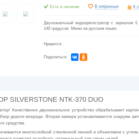
В избранные
Есть в наличии
К 
Двухканальный видеорегистратор с зеркалом 5
140 градусов. Меню на русском языке.
Нравится
Поделиться
Р SILVERSTONE NTK-370 DUO
атор! Качественно двухканальное устройство обрабатывает картин
бзор дороги впереди. Вторая камера устанавливается снаружи ав
го средства.
ечивается многослойной стеклянной линзой и объективом с углом 
аписи позволит подобрать оптимальный для своих целей.