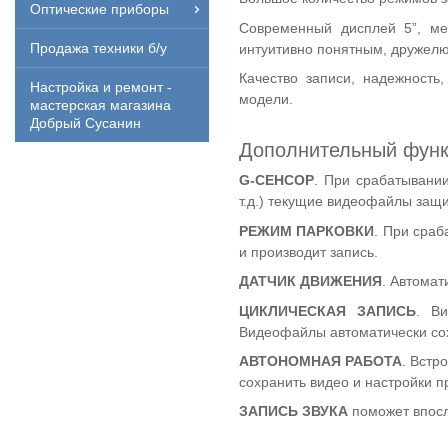
Оптические приборы
Современный дисплей 5”, ме
Продажа техники б/у
интуитивно понятным, дружелю
Качество записи, надежность
Настройка и ремонт -
модели.
мастерская магазина
Добрый Сусанин
Дополнительный функ
G-СЕНСОР
. При срабатывании
т.д.) текущие видеофайлы защ
РЕЖИМ ПАРКОВКИ
. При сраб
и производит запись.
ДАТЧИК ДВИЖЕНИЯ
. Автомат
ЦИКЛИЧЕСКАЯ ЗАПИСЬ
. В
Видеофайлы автоматически сох
АВТОНОМНАЯ РАБОТА
. Встр
сохранить видео и настройки п
ЗАПИСЬ ЗВУКА
поможет впосл