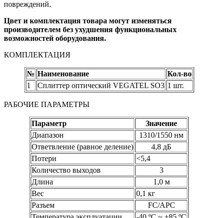
повреждений.
Цвет и комплектация товара могут изменяться
производителем без ухудшения функциональных
возможностей оборудования.
КОМПЛЕКТАЦИЯ
№
Наименование
Кол-во
1
Сплиттер оптический VEGATEL SO3
1 шт.
РАБОЧИЕ ПАРАМЕТРЫ
Параметр
Значение
Диапазон
1310/1550 нм
Ответвление (равное деление)
4,8 дБ
Потери
<5,4
Количество выходов
3
Длина
1,0 м
Вес
0,1 кг
Разъем
FC/APC
Температура эксплуатации
-40 ºC ~ +85 ºC