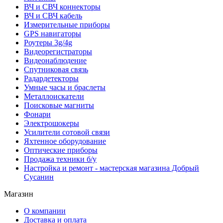
ВЧ и СВЧ коннекторы
ВЧ и СВЧ кабель
Измерительные приборы
GPS навигаторы
Роутеры 3g/4g
Видеорегистраторы
Видеонаблюдение
Спутниковая связь
Радардетекторы
Умные часы и браслеты
Металлоискатели
Поисковые магниты
Фонари
Электрошокеры
Усилители сотовой связи
Яхтенное оборудование
Оптические приборы
Продажа техники б/у
Настройка и ремонт - мастерская магазина Добрый
Сусанин
Магазин
О компании
Доставка и оплата