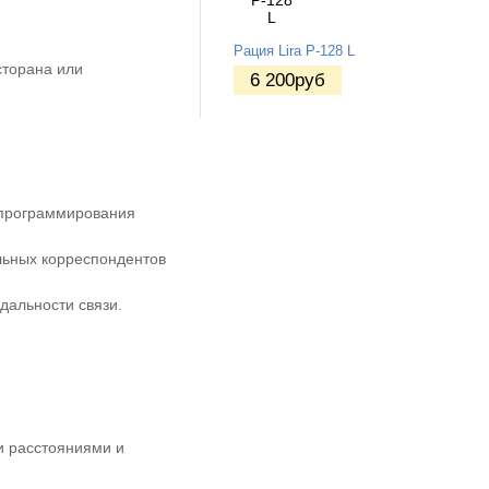
Рация Lira P-128 L
сторана или
6 200
руб
 программирования
льных корреспондентов
дальности связи.
и расстояниями и