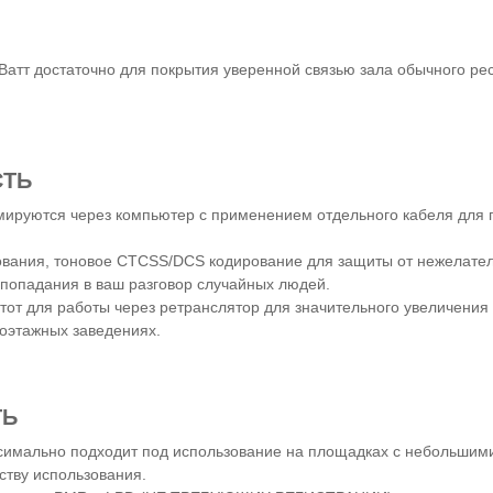
Ватт достаточно для покрытия уверенной связью зала обычного ре
СТЬ
ируются через компьютер с применением отдельного кабеля для
вания, тоновое CTCSS/DCS кодирование для защиты от нежелате
 попадания в ваш разговор случайных людей.
тот для работы через ретранслятор для значительного увеличения 
оэтажных заведениях.
ТЬ
симально подходит под использование на площадках с небольшим
ству использования.