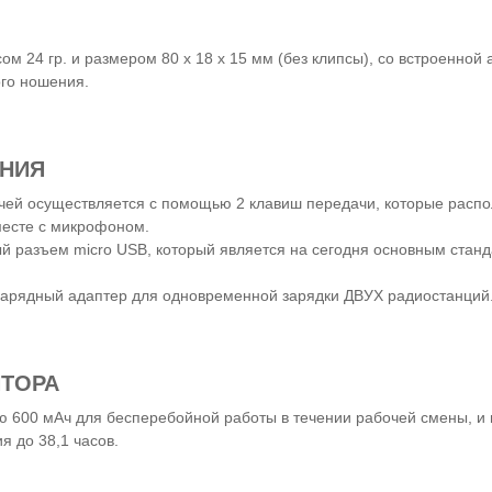
м 24 гр. и размером 80 х 18 х 15 мм (без клипсы), со встроенной 
ого ношения.
ЕНИЯ
чей осуществляется с помощью 2 клавиш передачи, которые расп
месте с микрофоном.
й разъем micro USB, который является на сегодня основным станд
зарядный адаптер для одновременной зарядки ДВУХ радиостанций
ЯТОРА
ю 600 мАч для бесперебойной работы в течении рабочей смены, и 
я до 38,1 часов.