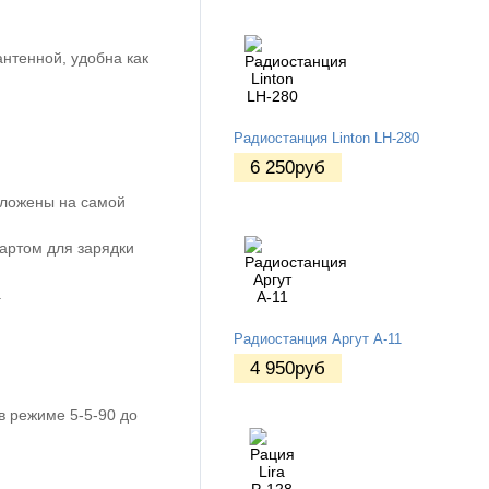
антенной, удобна как
Радиостанция Linton LH-280
6 250
руб
оложены на самой
артом для зарядки
.
Радиостанция Аргут А-11
4 950
руб
в режиме 5-5-90 до