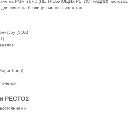
 также на PMR и LPD (НЕ ТРЕБУЮЩИХ РЕГИСТРАЦИИ) частотах.
 для связи на безлицензионных частотах.
арнитуру (VOX)
TT)
каналов
Roger Beep)
ключения
ии РЕСТО2
асстояниями