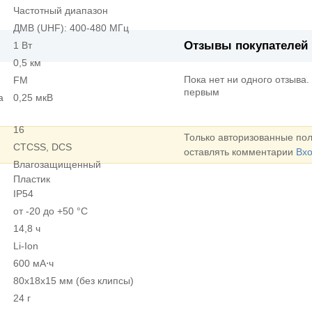
Частотный диапазон
ДМВ (UHF): 400-480 МГц
Отзывы покупателей
1 Вт
0,5 км
Пока нет ни одного отзыва.
FM
первым
а
0,25 мкВ
16
Только авторизованные пол
CTCSS, DCS
оставлять комментарии
Вх
Влагозащищенный
Пластик
IP54
от -20 до +50 °C
14,8 ч
Li-Ion
600 мА⋅ч
80x18x15 мм (без клипсы)
24 г