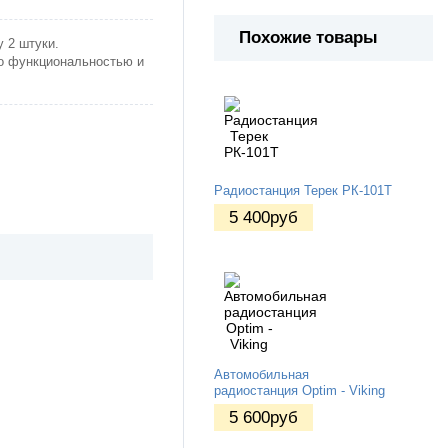
Похожие товары
у 2 штуки.
го функциональностью и
Радиостанция Терек РК-101Т
5 400
руб
Автомобильная
радиостанция Optim - Viking
5 600
руб