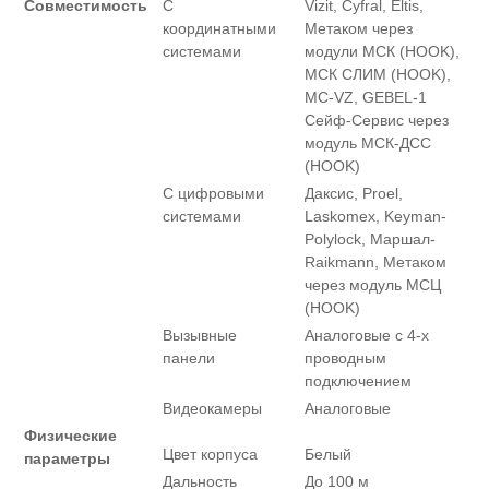
Совместимость
С
Vizit, Cyfral, Eltis,
координатными
Метаком через
системами
модули МСК (HOOK),
МСК СЛИМ (HOOK),
MC-VZ, GEBEL-1
Сейф-Сервис через
модуль МСК-ДСС
(HOOK)
С цифровыми
Даксис, Proel,
системами
Laskomex, Keyman-
Polylock, Маршал-
Raikmann, Метаком
через модуль МСЦ
(HOOK)
Вызывные
Аналоговые с 4-х
панели
проводным
подключением
Видеокамеры
Аналоговые
Физические
Цвет корпуса
Белый
параметры
Дальность
До 100 м