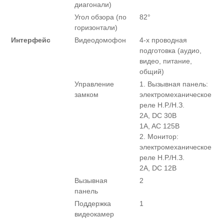
диагонали)
Угол обзора (по
82°
горизонтали)
Интерфейс
Видеодомофон
4-х проводная
подготовка (аудио,
видео, питание,
общий)
Управление
1. Вызывная панель:
замком
электромеханическое
реле Н.Р./Н.З.
2A, DC 30В
1A, AC 125В
2. Монитор:
электромеханическое
реле Н.Р./Н.З.
2A, DC 12В
Вызывная
2
панель
Поддержка
1
видеокамер