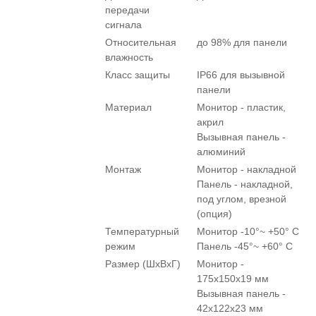
передачи
сигнала
Относительная
до 98% для панели
влажность
Класс защиты
IP66 для вызывной
панели
Материал
Монитор - пластик,
акрил
Вызывная панель -
алюминий
Монтаж
Монитор - накладной
Панель - накладной,
под углом, врезной
(опция)
Температурный
Монитор -10°~ +50° С
режим
Панель -45°~ +60° С
Размер (ШxВxГ)
Монитор -
175х150х19 мм
Вызывная панель -
42x122x23 мм