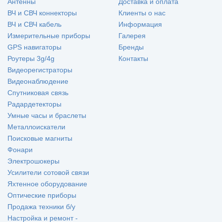
Антенны
Доставка и оплата
ВЧ и СВЧ коннекторы
Клиенты о нас
ВЧ и СВЧ кабель
Информация
Измерительные приборы
Галерея
GPS навигаторы
Бренды
Роутеры 3g/4g
Контакты
Видеорегистраторы
Видеонаблюдение
Спутниковая связь
Радардетекторы
Умные часы и браслеты
Металлоискатели
Поисковые магниты
Фонари
Электрошокеры
Усилители сотовой связи
Яхтенное оборудование
Оптические приборы
Продажа техники б/у
Настройка и ремонт -