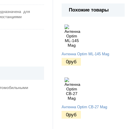
Похожие товары
редназначена для
иостанциями
Антенна Optim ML-145 Mag
0
руб
автомобильными
Антенна Optim CB-27 Mag
0
руб