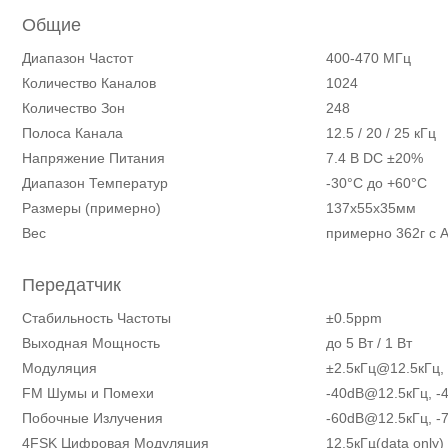
Общие
Диапазон Частот
400-470 МГц
Количество Каналов
1024
Количество Зон
248
Полоса Канала
12.5 / 20 / 25 кГц
Напряжение Питания
7.4 В DC ±20%
Диапазон Температур
-30°C до +60°C
Размеры (примерно)
137х55х35мм
Вес
примерно 362г с 
Передатчик
Стабильность Частоты
±0.5ppm
Выходная Мощность
до 5 Вт / 1 Вт
Модуляция
±2.5кГц@12.5кГц,
FM Шумы и Помехи
-40dB@12.5кГц, -
Побочные Излучения
-60dB@12.5кГц, -
4FSK Цифровая Модуляция
12.5кГц(data only)