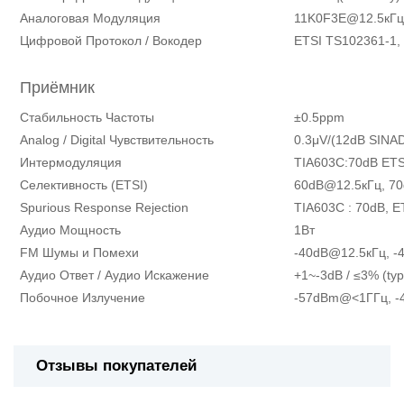
Аналоговая Модуляция
11K0F3E@12.5кГц
Цифровой Протокол / Вокодер
ETSI TS102361-1, 
Приёмник
Стабильность Частоты
±0.5ppm
Analog / Digital Чувствительность
0.3μV/(12dB SINA
Интермодуляция
TIA603C:70dB ETS
Селективность (ETSI)
60dB@12.5кГц, 7
Spurious Response Rejection
TIA603C : 70dB, E
Аудио Мощность
1Вт
FM Шумы и Помехи
-40dB@12.5кГц, -
Аудио Ответ / Аудио Искажение
+1~-3dB / ≤3% (typ
Побочное Излучение
-57dBm@<1ГГц, 
Отзывы покупателей