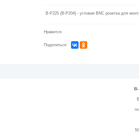
B-P225 (B-P204) - угловая BNC розетка для монт
Нравится
Поделиться
B-
г
5