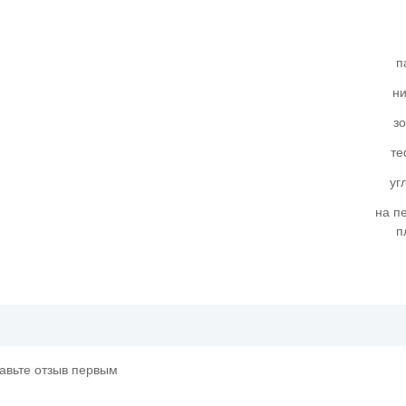
п
ни
з
те
уг
на п
п
тавьте отзыв первым