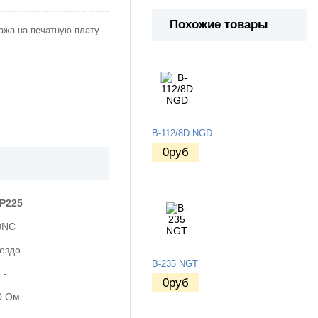
Похожие товары
ажа на печатную плату.
B-112/8D NGD
0
руб
P225
BNC
нездо
B-235 NGT
-
0
руб
0 Ом