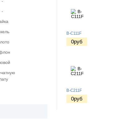
-
-
айка
кель
B-C111F
0
руб
олото
флон
ловой
ечатную
лату
B-C211F
0
руб