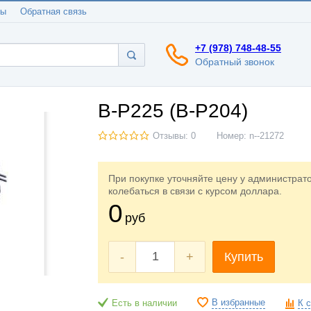
ты
Обратная связь
+7 (978) 748-48-55
Обратный звонок
B-P225 (B-P204)
Отзывы: 0
Номер:
n--21272
При покупке уточняйте цену у администрат
колебаться в связи с курсом доллара.
0
руб
-
+
Купить
В избранные
Есть в наличии
К 