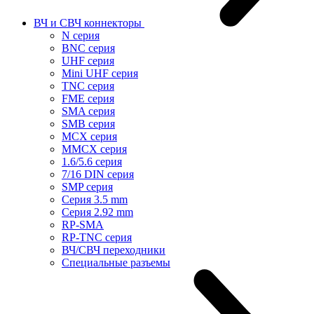
ВЧ и СВЧ коннекторы
N серия
BNC серия
UHF серия
Mini UHF серия
TNC серия
FME серия
SMA серия
SMB серия
MCX серия
MMCX серия
1.6/5.6 серия
7/16 DIN серия
SMP серия
Cерия 3.5 mm
Серия 2.92 mm
RP-SMA
RP-TNC серия
ВЧ/СВЧ переходники
Специальные разъемы