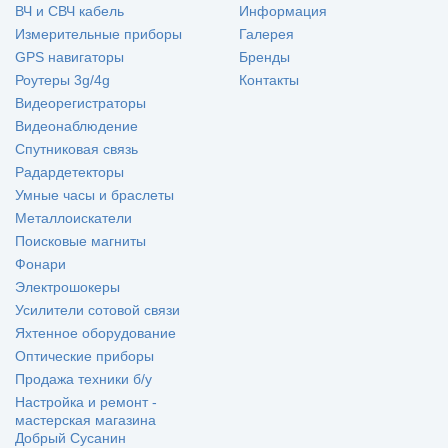
ВЧ и СВЧ кабель
Информация
Измерительные приборы
Галерея
GPS навигаторы
Бренды
Роутеры 3g/4g
Контакты
Видеорегистраторы
Видеонаблюдение
Спутниковая связь
Радардетекторы
Умные часы и браслеты
Металлоискатели
Поисковые магниты
Фонари
Электрошокеры
Усилители сотовой связи
Яхтенное оборудование
Оптические приборы
Продажа техники б/у
Настройка и ремонт -
мастерская магазина
Добрый Сусанин