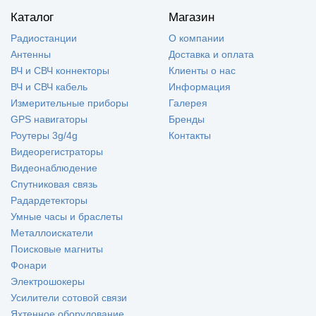
Каталог
Магазин
Радиостанции
О компании
Антенны
Доставка и оплата
ВЧ и СВЧ коннекторы
Клиенты о нас
ВЧ и СВЧ кабель
Информация
Измерительные приборы
Галерея
GPS навигаторы
Бренды
Роутеры 3g/4g
Контакты
Видеорегистраторы
Видеонаблюдение
Спутниковая связь
Радардетекторы
Умные часы и браслеты
Металлоискатели
Поисковые магниты
Фонари
Электрошокеры
Усилители сотовой связи
Яхтенное оборудование